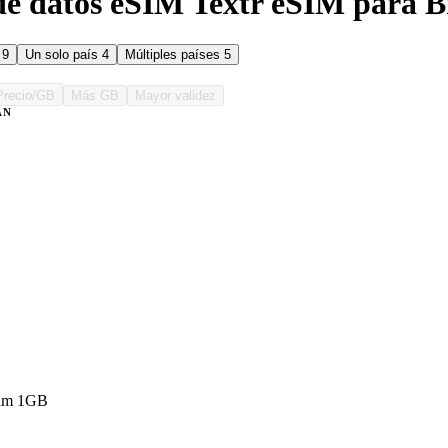
de datos eSIM Textr eSIM para B
s
9
Un solo país
4
Múltiples países
5
Precio/GB
Más GB
Mayor validez
AN
lam 1GB