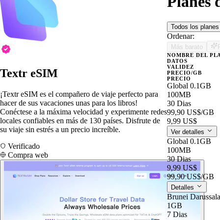
Planes 
Todos los plane
Ordenar:
Más barato
NOMBRE DEL PL
DATOS
VALIDEZ
Textr eSIM
PRECIO/GB
PRECIO
Global 0.1GB
¡Textr eSIM es el compañero de viaje perfecto para
100MB
hacer de sus vacaciones unas para los libros!
30 Dias
Conéctese a la máxima velocidad y experimente redes
99,90 US$
/GB
locales confiables en más de 130 países. Disfrute de
9,99 US$
su viaje sin estrés a un precio increíble.
Ver detalles
Global 0.1GB
Verificado
100MB
Compra web
30 Dias
9,99 US$
99,90 US$
/GB
Detalles
Brunei Darussa
1GB
7 Dias