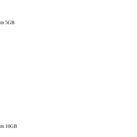
lam 5GB
lam 10GB