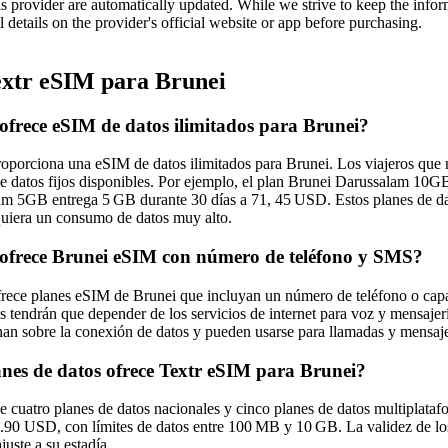
is provider are automatically updated. While we strive to keep the info
l details on the provider's official website or app before purchasing.
xtr eSIM para Brunei
ofrece eSIM de datos ilimitados para Brunei?
oporciona una eSIM de datos ilimitados para Brunei. Los viajeros que n
de datos fijos disponibles. Por ejemplo, el plan Brunei Darussalam 10G
m 5GB entrega 5 GB durante 30 días a 71, 45 USD. Estos planes de dat
uiera un consumo de datos muy alto.
ofrece Brunei eSIM con número de teléfono y SMS?
rece planes eSIM de Brunei que incluyan un número de teléfono o cap
ros tendrán que depender de los servicios de internet para voz y mensa
an sobre la conexión de datos y pueden usarse para llamadas y mensaje
nes de datos ofrece Textr eSIM para Brunei?
e cuatro planes de datos nacionales y cinco planes de datos multiplata
90 USD, con límites de datos entre 100 MB y 10 GB. La validez de los p
juste a su estadía.