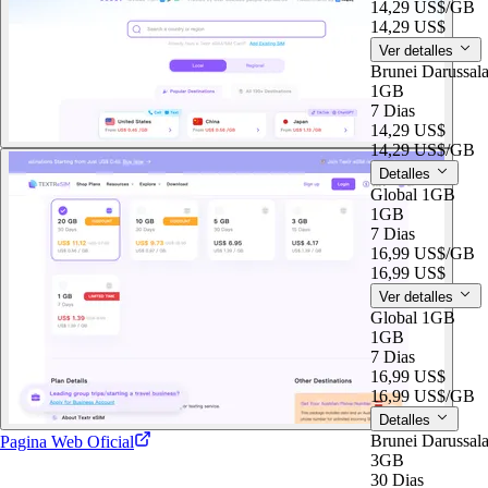
14,29 US$
/GB
14,29 US$
Ver detalles
Brunei Darussa
1GB
7 Dias
14,29 US$
14,29 US$
/GB
Detalles
Global 1GB
1GB
7 Dias
16,99 US$
/GB
16,99 US$
Ver detalles
Global 1GB
1GB
7 Dias
16,99 US$
16,99 US$
/GB
Detalles
Brunei Darussa
Pagina Web Oficial
3GB
30 Dias