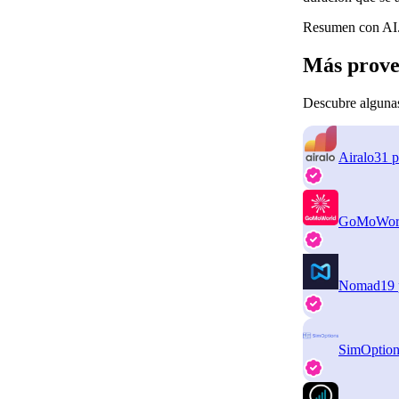
Resumen con AI.
Más prove
Descubre algunas
Airalo
31 p
GoMoWor
Nomad
19 
SimOption