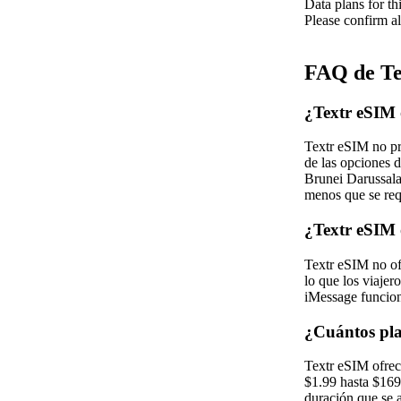
Data plans for th
Please confirm al
FAQ de Te
¿Textr eSIM 
Textr eSIM no pr
de las opciones 
Brunei Darussala
menos que se req
¿Textr eSIM 
Textr eSIM no of
lo que los viaje
iMessage funcion
¿Cuántos pla
Textr eSIM ofrec
$1.99 hasta $169.
duración que se a