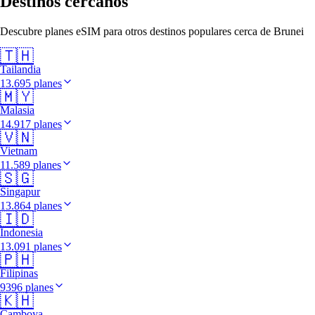
Destinos cercanos
Descubre planes eSIM para otros destinos populares cerca de Brunei
🇹🇭
Tailandia
13.695 planes
🇲🇾
Malasia
14.917 planes
🇻🇳
Vietnam
11.589 planes
🇸🇬
Singapur
13.864 planes
🇮🇩
Indonesia
13.091 planes
🇵🇭
Filipinas
9396 planes
🇰🇭
Camboya