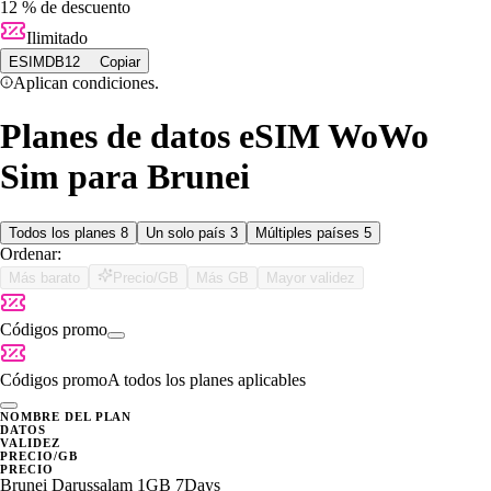
12 % de descuento
Ilimitado
ESIMDB12
Copiar
Aplican condiciones.
Planes de datos eSIM WoWo
Sim para Brunei
Todos los planes
8
Un solo país
3
Múltiples países
5
Ordenar:
Más barato
Precio/GB
Más GB
Mayor validez
Códigos promo
Códigos promo
A todos los planes aplicables
NOMBRE DEL PLAN
DATOS
VALIDEZ
PRECIO/GB
PRECIO
Brunei Darussalam 1GB 7Days