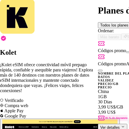
Planes 
Todos los plane
Ordenar:
Más barato
Códigos promo
Kolet
Códigos promo
A
¡Kolet eSIM ofrece conectividad móvil prepago
rápida, confiable y asequible para viajeros! Explora
NOMBRE DEL PL
más de 140 destinos con nuestros planes de datos
DATOS
eSIM internacionales y mantente conectado
VALIDEZ
PRECIO/GB
dondequiera que vayas. ¡Felices viajes, felices
PRECIO
conexiones!
China
1GB
Verificado
30 Dias
Compra web
3,99 US$
/GB
Apple Pay
3,99 US$
Google Pay
20 % de descuento
Ver detalles