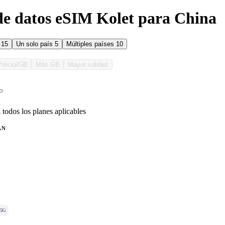
de datos eSIM Kolet para China
s
15
Un solo país
5
Múltiples países
10
Precio/GB
Más GB
Mayor validez
 todos los planes aplicables
AN
5G