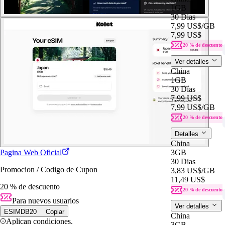
1GB
30 Dias
7,99 US$
/GB
7,99 US$
20 % de descuento
Ver detalles
China
1GB
30 Dias
7,99 US$
7,99 US$
/GB
20 % de descuento
Detalles
China
Pagina Web Oficial
3GB
30 Dias
Promocion / Codigo de Cupon
3,83 US$
/GB
11,49 US$
20 % de descuento
20 % de descuento
Para nuevos usuarios
Ver detalles
ESIMDB20
Copiar
China
Aplican condiciones.
3GB