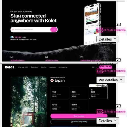
China
1GB
30 Dias
3,99 US$
3,99 US$
/GB
20 % de descuento
Detalles
China
1GB
30 Dias
3,99 US$
/GB
3,99 US$
20 % de descuento
Ver detalles
China
1GB
30 Dias
3,99 US$
3,99 US$
/GB
20 % de descuento
Detalles
China