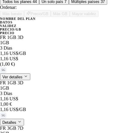
Todos los planes
44
Un solo país
7
Múltiples países
37
Ordenar:
Más barato
Precio/GB
Más GB
Mayor validez
NOMBRE DEL PLAN
DATOS
VALIDEZ
PRECIO/GB
PRECIO
FR 1GB 3D
1GB
3 Dias
1,16 US$
/GB
1,16 US$
(1,00 €)
5G
Ver detalles
FR 1GB 3D
1GB
3 Dias
1,16 US$
1,00 €
1,16 US$
/GB
5G
Detalles
FR 3GB 7D