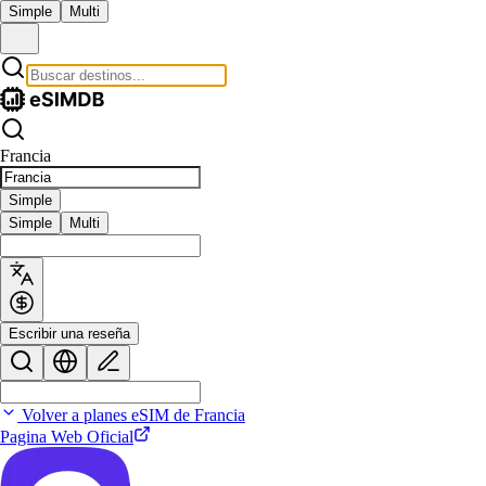
Simple
Multi
Francia
Simple
Simple
Multi
Escribir una reseña
Volver a planes eSIM de Francia
Pagina Web Oficial