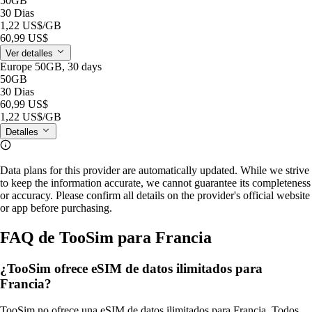
50GB
30 Dias
1,22 US$
/GB
60,99 US$
Ver detalles
Europe 50GB, 30 days
50GB
30 Dias
60,99 US$
1,22 US$
/GB
Detalles
Data plans for this provider are automatically updated. While we strive
to keep the information accurate, we cannot guarantee its completeness
or accuracy. Please confirm all details on the provider's official website
or app before purchasing.
FAQ de TooSim para Francia
¿TooSim ofrece eSIM de datos ilimitados para
Francia?
TooSim no ofrece una eSIM de datos ilimitados para Francia. Todos