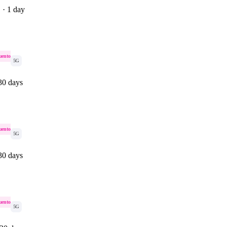
 · 1 day
uento
5G
30 days
uento
5G
30 days
uento
5G