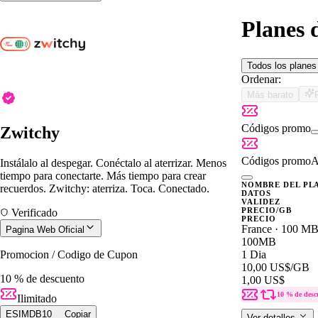
Planes 
Todos los plane
Ordenar:
Más barato
Códigos promo
Zwitchy
Códigos promo
A
Instálalo al despegar. Conéctalo al aterrizar. Menos
tiempo para conectarte. Más tiempo para crear
NOMBRE DEL PL
recuerdos. Zwitchy: aterriza. Toca. Conectado.
DATOS
VALIDEZ
PRECIO/GB
Verificado
PRECIO
France · 100 MB
Pagina Web Oficial
100MB
Promocion / Codigo de Cupon
1 Dia
10,00 US$
/GB
10 % de descuento
1,00 US$
10 % de desc
Ilimitado
ESIMDB10
Copiar
Ver detalles