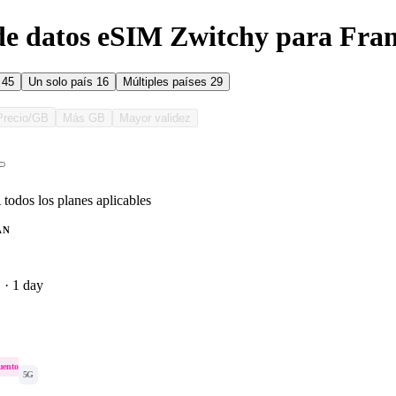
de datos eSIM Zwitchy para Fran
s
45
Un solo país
16
Múltiples países
29
Precio/GB
Más GB
Mayor validez
 todos los planes aplicables
AN
 · 1 day
uento
5G