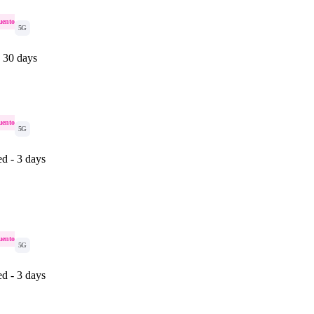
uento
5G
 30 days
uento
5G
ed - 3 days
uento
5G
ed - 3 days