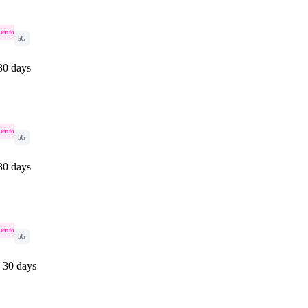
uento
5G
30 days
uento
5G
30 days
uento
5G
 30 days