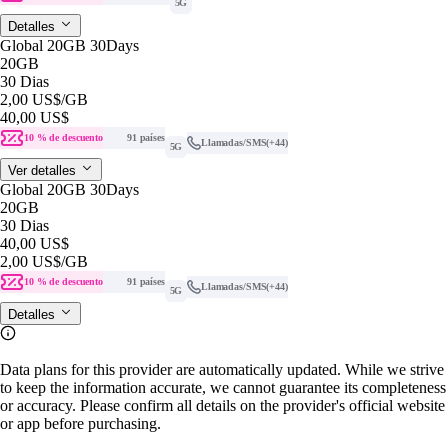
5G
Detalles
Global 20GB 30Days
20GB
30 Dias
2,00 US$
/GB
40,00 US$
10 % de descuento
91 países
Llamadas/SMS
(+44)
5G
Ver detalles
Global 20GB 30Days
20GB
30 Dias
40,00 US$
2,00 US$
/GB
10 % de descuento
91 países
Llamadas/SMS
(+44)
5G
Detalles
Data plans for this provider are automatically updated. While we strive
to keep the information accurate, we cannot guarantee its completeness
or accuracy. Please confirm all details on the provider's official website
or app before purchasing.