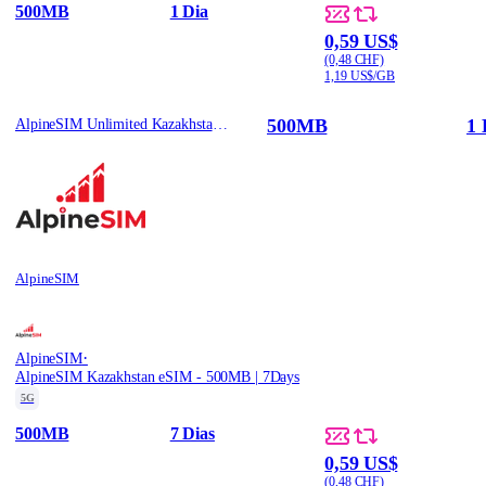
500MB
1 Dia
0,59 US$
(0,48 CHF)
1,19 US$/GB
500MB
1 
AlpineSIM Unlimited Kazakhstan eSIM - 500MB/Day / 1
AlpineSIM
·
AlpineSIM
AlpineSIM Kazakhstan eSIM - 500MB | 7Days
5G
500MB
7 Dias
0,59 US$
(0,48 CHF)