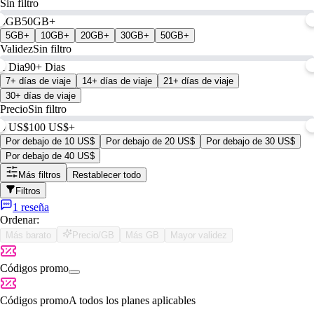
Sin filtro
0GB
50GB+
5GB+
10GB+
20GB+
30GB+
50GB+
Validez
Sin filtro
1 Dia
90+ Dias
7+ días de viaje
14+ días de viaje
21+ días de viaje
30+ días de viaje
Precio
Sin filtro
0 US$
100 US$+
Por debajo de 10 US$
Por debajo de 20 US$
Por debajo de 30 US$
Por debajo de 40 US$
Más filtros
Restablecer todo
Filtros
1 reseña
Ordenar:
Más barato
Precio/GB
Más GB
Mayor validez
Códigos promo
Códigos promo
A todos los planes aplicables