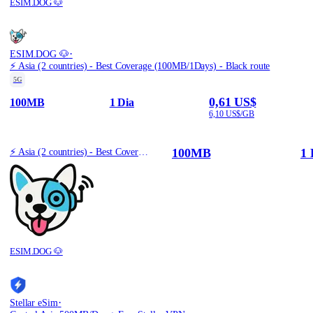
ESIM.DOG 🐶
·
ESIM.DOG 🐶
⚡️ Asia (2 countries) - Best Coverage (100MB/1Days) - Black route
5G
0,61 US$
100MB
1 Dia
6,10 US$/GB
100MB
1 
⚡️ Asia (2 countries) - Best Coverage (100MB/1Days) - Black route
ESIM.DOG 🐶
·
Stellar eSim