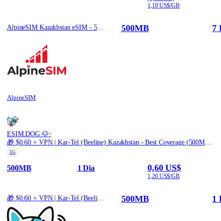
1,19 US$/GB
500MB
7 
AlpineSIM Kazakhstan eSIM - 500MB | 7Days
AlpineSIM
·
ESIM.DOG 🐶
🎁 $0.60 + VPN | Kar-Tel (Beeline) Kazakhstan - Best Coverage (500MB/1Days) - Black route
5G
0,60 US$
500MB
1 Dia
1,20 US$/GB
500MB
1 
🎁 $0.60 + VPN | Kar-Tel (Beeline) Kazakhstan - Best Coverage (500MB/1Days) - Black route