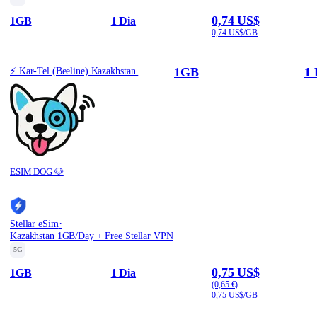
0,74 US$
1GB
1 Dia
0,74 US$/GB
1GB
1 
⚡️ Kar-Tel (Beeline) Kazakhstan - Best Coverage (1GB/1Days) - Black route
ESIM.DOG 🐶
·
Stellar eSim
Kazakhstan 1GB/Day + Free Stellar VPN
5G
0,75 US$
1GB
1 Dia
(0,65 €)
0,75 US$/GB