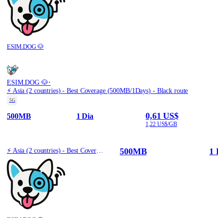
ESIM.DOG 🐶
·
ESIM.DOG 🐶
⚡️ Asia (2 countries) - Best Coverage (500MB/1Days) - Black route
5G
0,61 US$
500MB
1 Dia
1,22 US$/GB
500MB
1 
⚡️ Asia (2 countries) - Best Coverage (500MB/1Days) - Black route