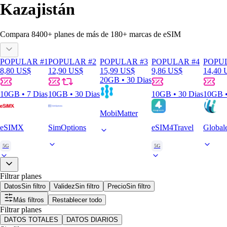
Kazajistán
Compara
8400
+ planes de más de
180+
marcas de eSIM
POPULAR #1
POPULAR #2
POPULAR #3
POPULAR #4
POPU
8,80 US$
12,90 US$
15,99 US$
9,86 US$
14,40 
20GB • 30 Dias
10GB • 7 Dias
10GB • 30 Dias
10GB • 30 Dias
10GB •
MobiMatter
eSIMX
SimOptions
eSIM4Travel
Global
5G
5G
Filtrar planes
Datos
Sin filtro
Validez
Sin filtro
Precio
Sin filtro
Más filtros
Restablecer todo
Filtrar planes
DATOS TOTALES
DATOS DIARIOS