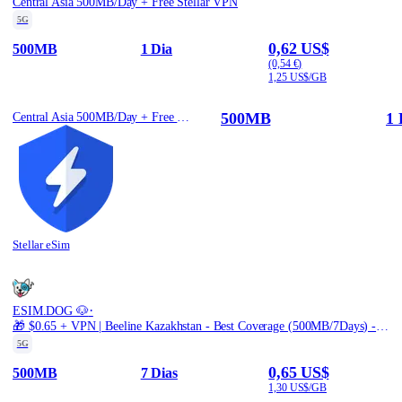
Central Asia 500MB/Day + Free Stellar VPN
5G
0,62 US$
500MB
1 Dia
(0,54 €)
1,25 US$/GB
500MB
1 
Central Asia 500MB/Day + Free Stellar VPN
Stellar eSim
·
ESIM.DOG 🐶
🎁 $0.65 + VPN | Beeline Kazakhstan - Best Coverage (500MB/7Days) - Blue route
5G
0,65 US$
500MB
7 Dias
1,30 US$/GB