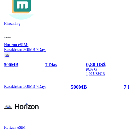
Hiroaming
·
Horizon eSIM
Kazakhstan 500MB 7Days
5G
0,80 US$
500MB
7 Dias
(0,69 €)
1,60 US$/GB
500MB
7 
Kazakhstan 500MB 7Days
Horizon eSIM