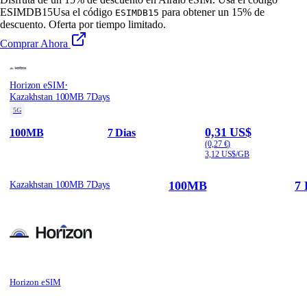
ESIMDB15
Usa el código
para obtener un 15% de
ESIMDB15
descuento. Oferta por tiempo limitado.
Comprar Ahora
·
Horizon eSIM
Kazakhstan 100MB 7Days
5G
0,31 US$
100MB
7 Dias
(0,27 €)
3,12 US$/GB
100MB
7 
Kazakhstan 100MB 7Days
Horizon eSIM