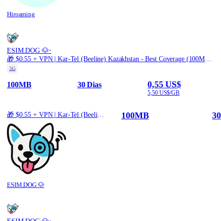
Hiroaming
·
ESIM.DOG 🐶
🎁 $0.55 + VPN | Kar-Tel (Beeline) Kazakhstan - Best Coverage (100MB/30Days) - Black route
5G
0,55 US$
100MB
30 Dias
5,50 US$/GB
100MB
30
🎁 $0.55 + VPN | Kar-Tel (Beeline) Kazakhstan - Best Coverage (100MB/30Days) - Black route
ESIM.DOG 🐶
·