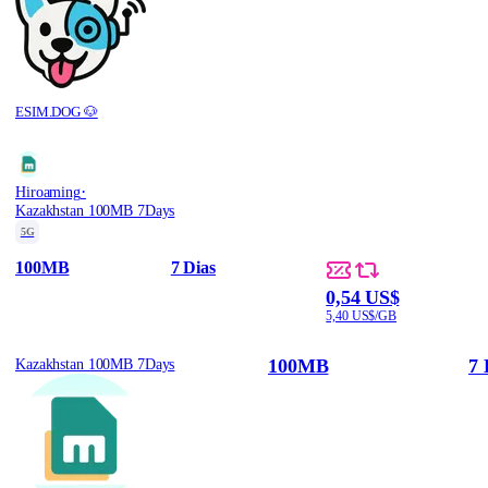
ESIM.DOG 🐶
·
Hiroaming
Kazakhstan 100MB 7Days
5G
100MB
7 Dias
0,54 US$
5,40 US$/GB
100MB
7 
Kazakhstan 100MB 7Days