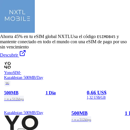
Ahorra 45% en tu eSIM global NXTL
Usa el código
y
ESIMDB45
mantente conectado en todo el mundo con una eSIM de pago por uso
sin vencimiento
Descubrir
·
YonoSIM
Kazakhstan 500MB/Day
5G
0,66 US$
500MB
1 Dia
1,32 US$/GB
+ ∞ a 512kbps
500MB
1 
Kazakhstan 500MB/Day
+ ∞ a 512kbps