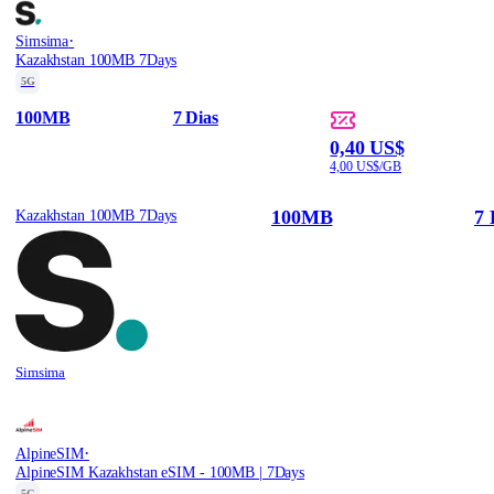
·
Simsima
Kazakhstan 100MB 7Days
5G
100MB
7 Dias
0,40 US$
4,00 US$/GB
100MB
7 
Kazakhstan 100MB 7Days
Simsima
·
AlpineSIM
AlpineSIM Kazakhstan eSIM - 100MB | 7Days
5G