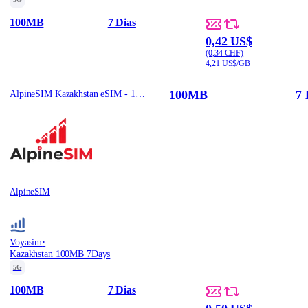
100MB
7 Dias
0,42 US$
(0,34 CHF)
4,21 US$/GB
100MB
7 
AlpineSIM Kazakhstan eSIM - 100MB | 7Days
AlpineSIM
·
Voyasim
Kazakhstan 100MB 7Days
5G
100MB
7 Dias