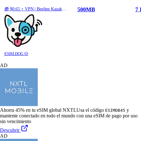
500MB
7 
🎁 $0.65 + VPN | Beeline Kazakhstan - Best Coverage (500MB/7Days) - Blue route
ESIM.DOG 🐶
AD
Ahorra 45% en tu eSIM global NXTL
Usa el código
y
ESIMDB45
mantente conectado en todo el mundo con una eSIM de pago por uso
sin vencimiento
Descubrir
AD