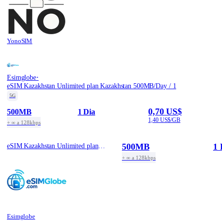
YonoSIM
·
Esimglobe
eSIM Kazakhstan Unlimited plan Kazakhstan 500MB/Day / 1
5G
0,70 US$
500MB
1 Dia
1,40 US$/GB
+ ∞ a 128kbps
500MB
1 
eSIM Kazakhstan Unlimited plan Kazakhstan 500MB/Day / 1
+ ∞ a 128kbps
Esimglobe