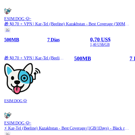
·
ESIM.DOG 🐶
🎁 $0.70 + VPN | Kar-Tel (Beeline) Kazakhstan - Best Coverage (500MB/7Days) - Black route
5G
0,70 US$
500MB
7 Dias
1,40 US$/GB
500MB
7 
🎁 $0.70 + VPN | Kar-Tel (Beeline) Kazakhstan - Best Coverage (500MB/7Days) - Black route
ESIM.DOG 🐶
·
ESIM.DOG 🐶
⚡️ Kar-Tel (Beeline) Kazakhstan - Best Coverage (1GB/1Days) - Black route
5G