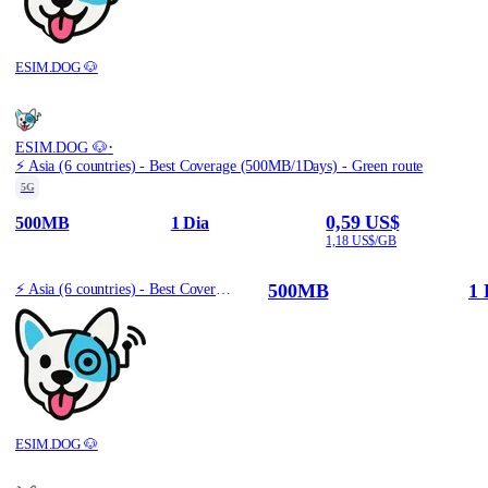
ESIM.DOG 🐶
·
ESIM.DOG 🐶
⚡️ Asia (6 countries) - Best Coverage (500MB/1Days) - Green route
5G
0,59 US$
500MB
1 Dia
1,18 US$/GB
500MB
1 
⚡️ Asia (6 countries) - Best Coverage (500MB/1Days) - Green route
ESIM.DOG 🐶