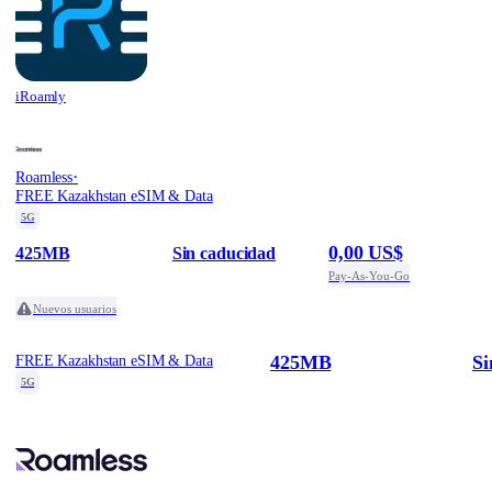
iRoamly
·
Roamless
FREE Kazakhstan eSIM & Data
5G
0,00 US$
425MB
Sin caducidad
Pay-As-You-Go
Nuevos usuarios
425MB
Si
FREE Kazakhstan eSIM & Data
5G