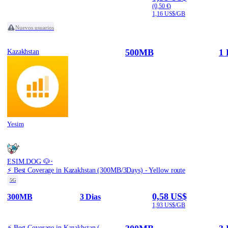
(0,50 €)
1,16 US$/GB
Nuevos usuarios
500MB
1 
Kazakhstan
Yesim
·
ESIM.DOG 🐶
⚡️ Best Coverage in Kazakhstan (300MB/3Days) - Yellow route
5G
0,58 US$
300MB
3 Dias
1,93 US$/GB
⚡️ Best Coverage in Kazakhstan (300MB/3Days) - Yellow route