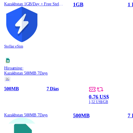
1GB
1 
Kazakhstan 1GB/Day + Free Stellar VPN
Stellar eSim
·
Hiroaming
Kazakhstan 500MB 7Days
5G
500MB
7 Dias
0,76 US$
1,52 US$/GB
500MB
7 
Kazakhstan 500MB 7Days