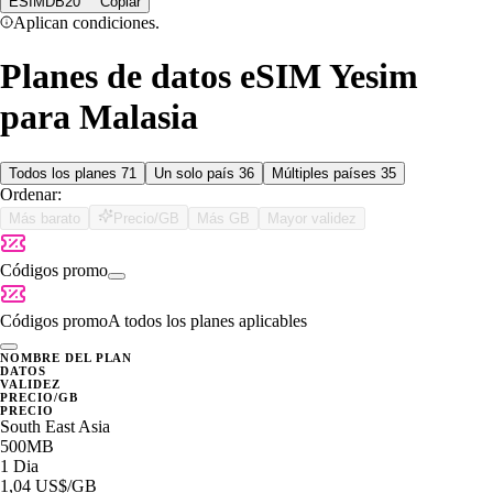
ESIMDB20
Copiar
Aplican condiciones.
Planes de datos eSIM Yesim
para Malasia
Todos los planes
71
Un solo país
36
Múltiples países
35
Ordenar:
Más barato
Precio/GB
Más GB
Mayor validez
Códigos promo
Códigos promo
A todos los planes aplicables
NOMBRE DEL PLAN
DATOS
VALIDEZ
PRECIO/GB
PRECIO
South East Asia
500MB
1 Dia
1,04 US$
/GB