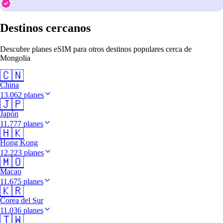
Destinos cercanos
Descubre planes eSIM para otros destinos populares cerca de
Mongolia
🇨🇳
China
13.062 planes
🇯🇵
Japón
11.777 planes
🇭🇰
Hong Kong
12.223 planes
🇲🇴
Macao
11.675 planes
🇰🇷
Corea del Sur
11.036 planes
🇹🇼