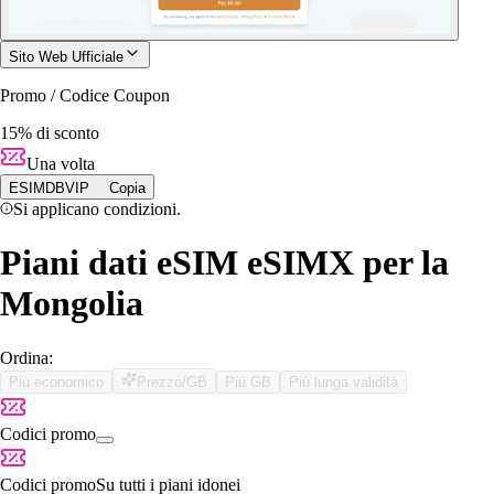
Sito Web Ufficiale
Promo / Codice Coupon
15% di sconto
Una volta
ESIMDBVIP
Copia
Si applicano condizioni.
Piani dati eSIM eSIMX per la
Mongolia
Ordina:
Più economico
Prezzo/GB
Più GB
Più lunga validità
Codici promo
Codici promo
Su tutti i piani idonei