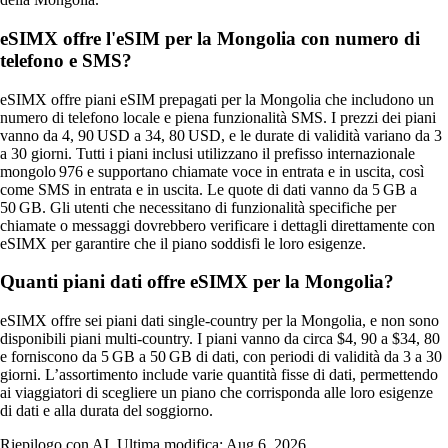
eSIMX offre l'eSIM per la Mongolia con numero di
telefono e SMS?
eSIMX offre piani eSIM prepagati per la Mongolia che includono un
numero di telefono locale e piena funzionalità SMS. I prezzi dei piani
vanno da 4, 90 USD a 34, 80 USD, e le durate di validità variano da 3
a 30 giorni. Tutti i piani inclusi utilizzano il prefisso internazionale
mongolo 976 e supportano chiamate voce in entrata e in uscita, così
come SMS in entrata e in uscita. Le quote di dati vanno da 5 GB a
50 GB. Gli utenti che necessitano di funzionalità specifiche per
chiamate o messaggi dovrebbero verificare i dettagli direttamente con
eSIMX per garantire che il piano soddisfi le loro esigenze.
Quanti piani dati offre eSIMX per la Mongolia?
eSIMX offre sei piani dati single‑country per la Mongolia, e non sono
disponibili piani multi‑country. I piani vanno da circa $4, 90 a $34, 80
e forniscono da 5 GB a 50 GB di dati, con periodi di validità da 3 a 30
giorni. L’assortimento include varie quantità fisse di dati, permettendo
ai viaggiatori di scegliere un piano che corrisponda alle loro esigenze
di dati e alla durata del soggiorno.
Riepilogo con AI. Ultima modifica:
Aug 6, 2026