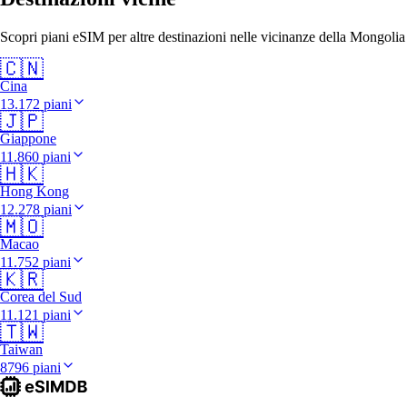
Scopri piani eSIM per altre destinazioni nelle vicinanze della Mongolia
🇨🇳
Cina
13.172 piani
🇯🇵
Giappone
11.860 piani
🇭🇰
Hong Kong
12.278 piani
🇲🇴
Macao
11.752 piani
🇰🇷
Corea del Sud
11.121 piani
🇹🇼
Taiwan
8796 piani