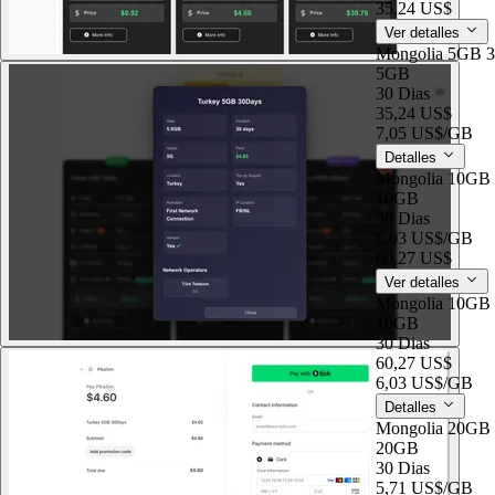
35,24 US$
Ver detalles
Mongolia 5GB 
5GB
30 Dias
35,24 US$
7,05 US$
/GB
Detalles
Mongolia 10GB
10GB
30 Dias
6,03 US$
/GB
60,27 US$
Ver detalles
Mongolia 10GB
10GB
30 Dias
60,27 US$
6,03 US$
/GB
Detalles
Mongolia 20GB
20GB
30 Dias
5,71 US$
/GB