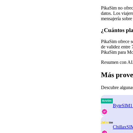
PikaSim no ofrec
datos. Los viaje
mensajería sobre
¿Cuántos pla
PikaSim ofrece s
de validez entre
PikaSim para Mo
Resumen con AI.
Más prove
Descubre algunas
ByteSIM
1
ChillaxSI