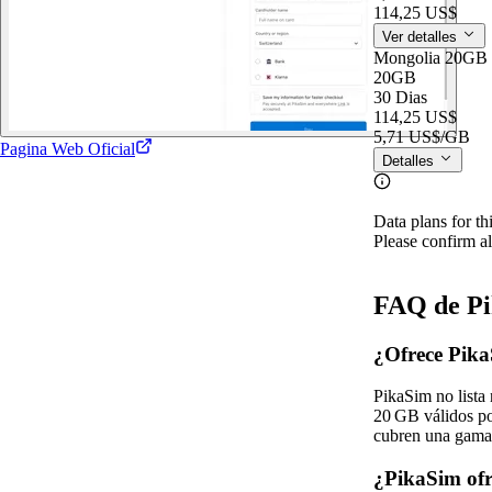
114,25 US$
Ver detalles
Mongolia 20GB
20GB
30 Dias
114,25 US$
5,71 US$
/GB
Pagina Web Oficial
Detalles
Data plans for th
Please confirm al
FAQ de Pi
¿Ofrece Pika
PikaSim no lista
20 GB válidos po
cubren una gama 
¿PikaSim ofr