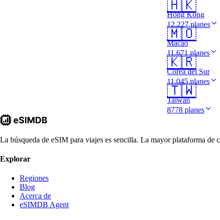
🇭🇰
Hong Kong
12.227 planes
🇲🇴
Macao
11.671 planes
🇰🇷
Corea del Sur
11.045 planes
🇹🇼
Taiwán
8778 planes
La búsqueda de eSIM para viajes es sencilla. La mayor plataforma de c
Explorar
Regiones
Blog
Acerca de
eSIMDB Agent