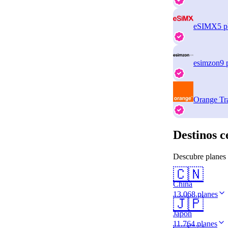
eSIMX
5 p
esimzon
9 
Orange Tr
Destinos c
Descubre planes 
🇨🇳
China
13.068 planes
🇯🇵
Japón
11.764 planes