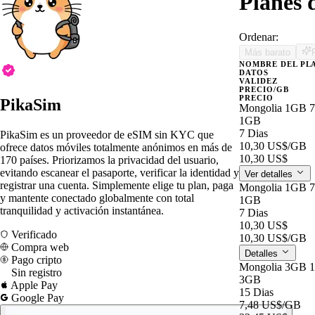
Planes 
Ordenar:
Más barato
NOMBRE DEL PL
DATOS
VALIDEZ
PRECIO/GB
PRECIO
PikaSim
Mongolia 1GB 
1GB
7 Dias
PikaSim es un proveedor de eSIM sin KYC que
10,30 US$
/GB
ofrece datos móviles totalmente anónimos en más de
10,30 US$
170 países. Priorizamos la privacidad del usuario,
evitando escanear el pasaporte, verificar la identidad y
Ver detalles
registrar una cuenta. Simplemente elige tu plan, paga
Mongolia 1GB 
y mantente conectado globalmente con total
1GB
tranquilidad y activación instantánea.
7 Dias
10,30 US$
Verificado
10,30 US$
/GB
Compra web
Detalles
Pago cripto
Mongolia 3GB 
Sin registro
3GB
Apple Pay
15 Dias
Google Pay
7,48 US$
/GB