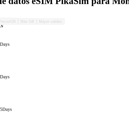
de datos eSIM PikaSim para Mon
Precio/GB
Más GB
Mayor validez
AN
7Days
7Days
15Days