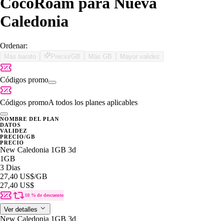
CocoRoam para Nueva
Caledonia
Ordenar:
Más barato
Precio/GB
Más GB
Mayor validez
Códigos promo
Códigos promo
A todos los planes aplicables
NOMBRE DEL PLAN
DATOS
VALIDEZ
PRECIO/GB
PRECIO
New Caledonia 1GB 3d
1GB
3 Dias
27,40 US$
/GB
27,40 US$
10 % de descuento
Ver detalles
New Caledonia 1GB 3d