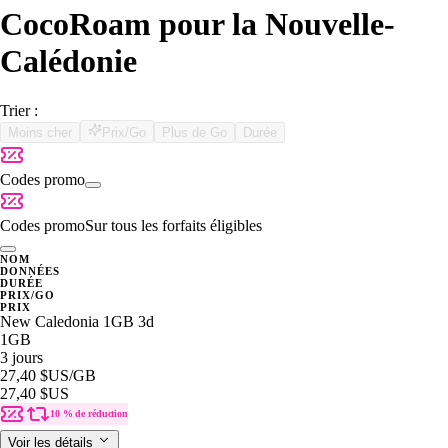
CocoRoam pour la Nouvelle-
Calédonie
Trier :
Moins cher
Prix/Go
Plus de Go
Durée
Codes promo
Codes promo
Sur tous les forfaits éligibles
NOM
DONNÉES
DURÉE
PRIX/GO
PRIX
New Caledonia 1GB 3d
1GB
3 jours
27,40 $US
/GB
27,40 $US
10 % de réduction
Voir les détails