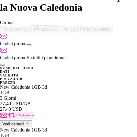
la Nuova Caledonia
Ordina:
Più economico
Prezzo/GB
Più GB
Più lunga validità
Codici promo
Codici promo
Su tutti i piani idonei
NOME DEL PIANO
DATI
VALIDITÀ
PREZZO/GB
PREZZO
New Caledonia 1GB 3d
1GB
3 Giorni
27,40 USD
/GB
27,40 USD
10% di sconto
Vedi dettagli
New Caledonia 1GB 3d
1GB