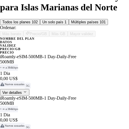
para Islas Marianas del Norte
Todos los planes
102
Un solo país
1
Múltiples países
101
Ordenar:
Más barato
Precio/GB
Más GB
Mayor validez
NOMBRE DEL PLAN
DATOS
VALIDEZ
PRECIO/GB
PRECIO
iRoamly-eSIM-500MB-1 Day-Daily-Free
500MB
+ ∞ a 384kbps
1 Dia
0,00 US$
Nuevos usuarios
5G
Ver detalles
iRoamly-eSIM-500MB-1 Day-Daily-Free
500MB
+ ∞ a 384kbps
1 Dia
0,00 US$
Nuevos usuarios
5G