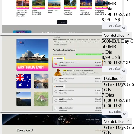
500MB
1 Dia
17,98 US$
/GB
8,99 US$
26 países
5G
Ver detalles
500MB/1 Day Ca
500MB
1 Dia
8,99 US$
17,98 US$
/GB
26 países
5G
Detalles
1GB/7 Days Glo
1GB
7 Dias
10,00 US$
/GB
10,00 US$
116 países
5G
Ver detalles
1GB/7 Days Glo
1GB