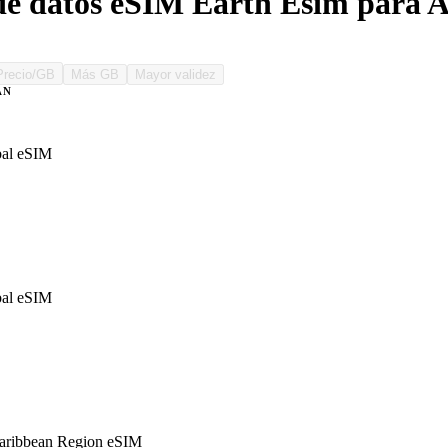
de datos eSIM Earth Esim para 
Precio/GB
Más GB
Mayor validez
AN
al eSIM
al eSIM
ribbean Region eSIM