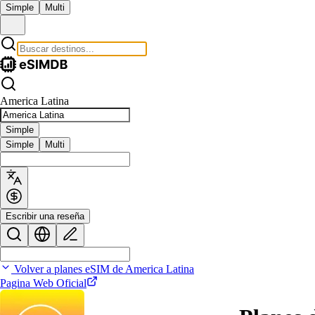
Simple
Multi
America Latina
Simple
Simple
Multi
Escribir una reseña
Volver a planes eSIM de America Latina
Pagina Web Oficial