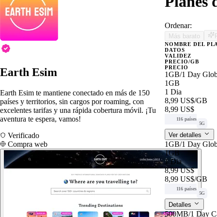
Planes 
Ordenar:
Más barato
NOMBRE DEL PL
DATOS
VALIDEZ
PRECIO/GB
PRECIO
Earth Esim
1GB/1 Day Glob
1GB
1 Dia
Earth Esim te mantiene conectado en más de 150
8,99 US$
/GB
países y territorios, sin cargos por roaming, con
8,99 US$
excelentes tarifas y una rápida cobertura móvil. ¡Tu
aventura te espera, vamos!
116 países
5G
Verificado
Ver detalles
Compra web
1GB/1 Day Glob
1GB
1 Dia
8,99 US$
8,99 US$
/GB
116 países
5G
Detalles
500MB/1 Day Ca