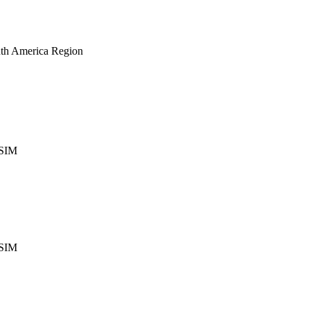
th America Region
eSIM
eSIM