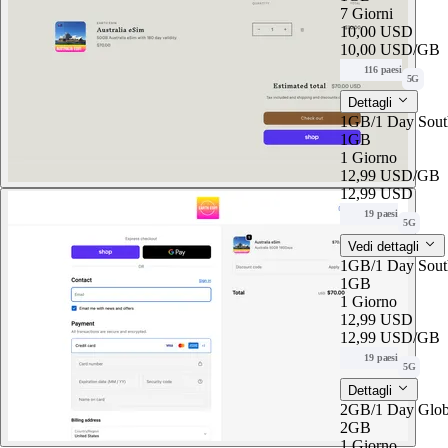
7 Giorni
10,00 USD
10,00 USD
/GB
116 paesi
5G
Dettagli
1GB/1 Day Sout
1GB
1 Giorno
12,99 USD
/GB
12,99 USD
19 paesi
5G
Vedi dettagli
1GB/1 Day Sout
1GB
1 Giorno
12,99 USD
12,99 USD
/GB
19 paesi
5G
Dettagli
2GB/1 Day Glob
2GB
1 Giorno