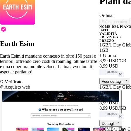
Piani d
Ordina:
Più economico
NOME DEL PIAN
DATI
VALIDITÀ
PREZZO/GB
PREZZO
Earth Esim
1GB/1 Day Glob
1GB
1 Giorno
Earth Esim ti mantiene connesso in oltre 150 paesi e
8,99 USD
/GB
territori, offrendo zero costi di roaming, ottime tariffe
8,99 USD
e una copertura mobile veloce. La tua avventura ti
aspetta: partiamo!
116 paesi
5G
Verificato
Vedi dettagli
Acquisto web
1GB/1 Day Glob
1GB
1 Giorno
8,99 USD
8,99 USD
/GB
116 paesi
5G
Dettagli
500MB/1 Day Ca