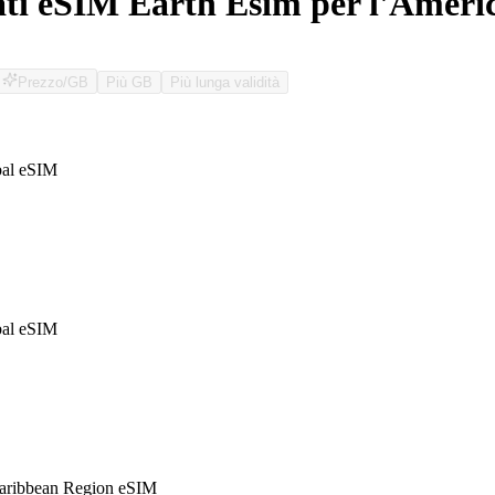
ati eSIM Earth Esim per l'Ameri
Prezzo/GB
Più GB
Più lunga validità
O
al eSIM
al eSIM
ribbean Region eSIM