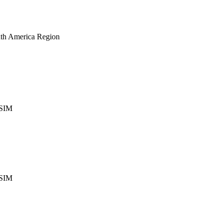
th America Region
eSIM
eSIM