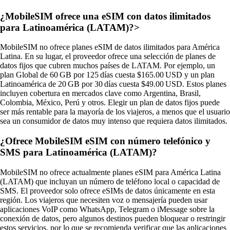
¿MobileSIM ofrece una eSIM con datos ilimitados
para Latinoamérica (LATAM)?>
MobileSIM no ofrece planes eSIM de datos ilimitados para América
Latina. En su lugar, el proveedor ofrece una selección de planes de
datos fijos que cubren muchos países de LATAM. Por ejemplo, un
plan Global de 60 GB por 125 días cuesta $165.00 USD y un plan
Latinoamérica de 20 GB por 30 días cuesta $49.00 USD. Estos planes
incluyen cobertura en mercados clave como Argentina, Brasil,
Colombia, México, Perú y otros. Elegir un plan de datos fijos puede
ser más rentable para la mayoría de los viajeros, a menos que el usuario
sea un consumidor de datos muy intenso que requiera datos ilimitados.
¿Ofrece MobileSIM eSIM con número telefónico y
SMS para Latinoamérica (LATAM)?
MobileSIM no ofrece actualmente planes eSIM para América Latina
(LATAM) que incluyan un número de teléfono local o capacidad de
SMS. El proveedor solo ofrece eSIMs de datos únicamente en esta
región. Los viajeros que necesiten voz o mensajería pueden usar
aplicaciones VoIP como WhatsApp, Telegram o iMessage sobre la
conexión de datos, pero algunos destinos pueden bloquear o restringir
estos servicios, por lo que se recomienda verificar que las aplicaciones