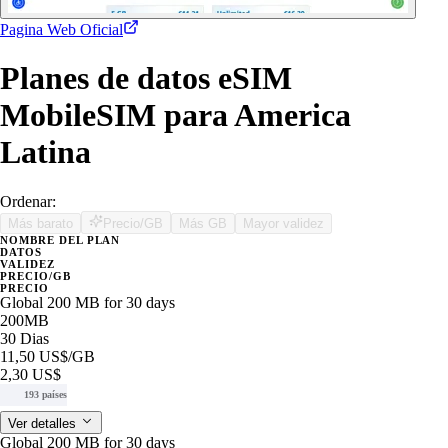
Pagina Web Oficial
Planes de datos eSIM
MobileSIM para America
Latina
Ordenar:
Más barato
Precio/GB
Más GB
Mayor validez
NOMBRE DEL PLAN
DATOS
VALIDEZ
PRECIO/GB
PRECIO
Global 200 MB for 30 days
200MB
30 Dias
11,50 US$
/GB
2,30 US$
193 países
Ver detalles
Global 200 MB for 30 days