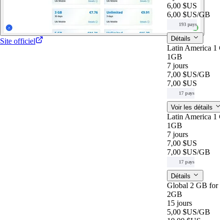
6,00 $US
6,00 $US
/GB
193 pays
Détails
Site officiel
Latin America 1
1GB
7 jours
7,00 $US
/GB
7,00 $US
17 pays
Voir les détails
Latin America 1
1GB
7 jours
7,00 $US
7,00 $US
/GB
17 pays
Détails
Global 2 GB for
2GB
15 jours
5,00 $US
/GB