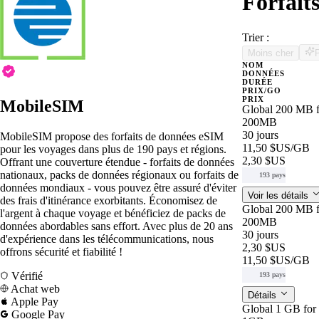
Forfait
Trier :
Moins cher
NOM
DONNÉES
DURÉE
PRIX/GO
PRIX
MobileSIM
Global 200 MB f
200MB
30 jours
MobileSIM propose des forfaits de données eSIM
11,50 $US
/GB
pour les voyages dans plus de 190 pays et régions.
2,30 $US
Offrant une couverture étendue - forfaits de données
nationaux, packs de données régionaux ou forfaits de
193 pays
données mondiaux - vous pouvez être assuré d'éviter
Voir les détails
des frais d'itinérance exorbitants. Économisez de
Global 200 MB f
l'argent à chaque voyage et bénéficiez de packs de
200MB
données abordables sans effort. Avec plus de 20 ans
30 jours
d'expérience dans les télécommunications, nous
2,30 $US
offrons sécurité et fiabilité !
11,50 $US
/GB
Vérifié
193 pays
Achat web
Détails
Apple Pay
Global 1 GB for
Google Pay