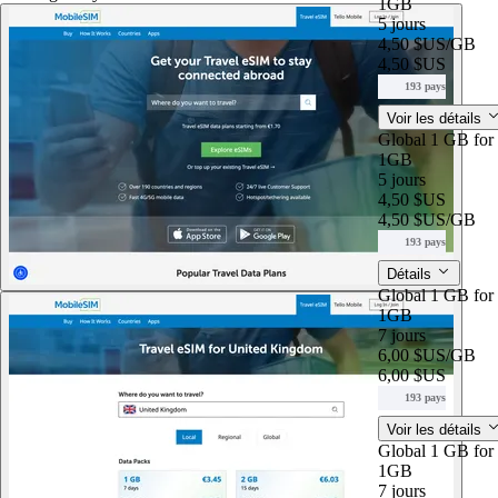
1GB
5 jours
4,50 $US
/GB
4,50 $US
193 pays
Voir les détails
Global 1 GB for
1GB
5 jours
4,50 $US
4,50 $US
/GB
193 pays
Détails
Global 1 GB for
1GB
7 jours
6,00 $US
/GB
6,00 $US
193 pays
Voir les détails
Global 1 GB for
1GB
7 jours