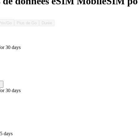
s de données eSIM MobileSIM po
Prix/Go
Plus de Go
Durée
or 30 days
or 30 days
 5 days