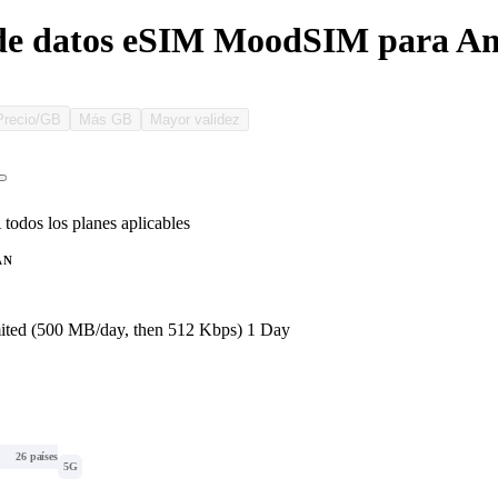
de datos eSIM MoodSIM para Am
Precio/GB
Más GB
Mayor validez
 todos los planes aplicables
AN
ited (500 MB/day, then 512 Kbps) 1 Day
26 países
5G