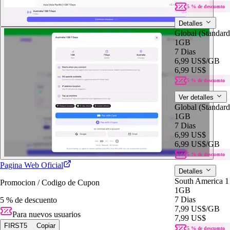
5 % de descuento
Detalles
Global (Standar
1GB
7 Dias
6,99 US$
/GB
6,99 US$
5 % de descuento
Ver detalles
Global (Standar
1GB
7 Dias
6,99 US$
6,99 US$
/GB
5 % de descuento
Pagina Web Oficial
Detalles
South America 
Promocion / Codigo de Cupon
1GB
7 Dias
5 % de descuento
7,99 US$
/GB
Para nuevos usuarios
7,99 US$
FIRST5
Copiar
5 % de descuento