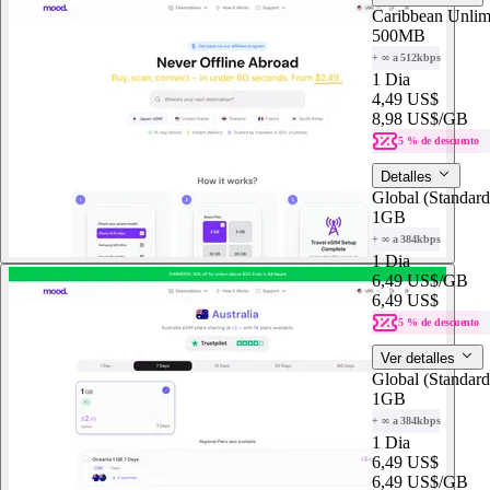
Caribbean Unlim
500MB
+ ∞ a 512kbps
1 Dia
4,49 US$
8,98 US$
/GB
5 % de descuento
Detalles
Global (Standar
1GB
+ ∞ a 384kbps
1 Dia
6,49 US$
/GB
6,49 US$
5 % de descuento
Ver detalles
Global (Standar
1GB
+ ∞ a 384kbps
1 Dia
6,49 US$
6,49 US$
/GB