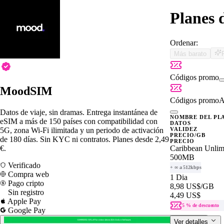
Planes 
Ordenar:
Más barato
Códigos promo
MoodSIM
Códigos promo
A
Datos de viaje, sin dramas. Entrega instantánea de
NOMBRE DEL PL
eSIM a más de 150 países con compatibilidad con
DATOS
5G, zona Wi-Fi ilimitada y un periodo de activación
VALIDEZ
PRECIO/GB
de 180 días. Sin KYC ni contratos. Planes desde 2,49
PRECIO
€.
Caribbean Unlim
500MB
Verificado
+ ∞ a 512kbps
Compra web
1 Dia
Pago cripto
8,98 US$
/GB
Sin registro
4,49 US$
Apple Pay
5 % de descuento
Google Pay
Ver detalles