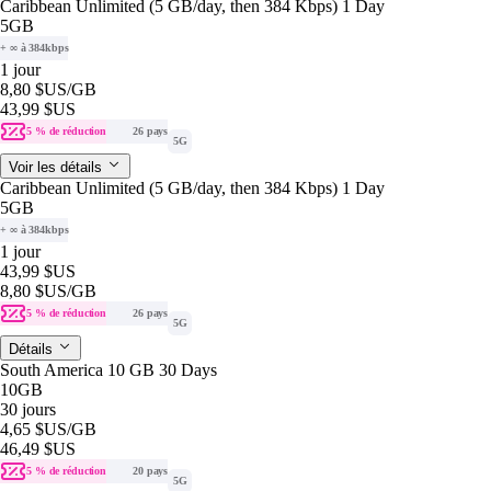
Caribbean Unlimited (5 GB/day, then 384 Kbps) 1 Day
5GB
+ ∞ à 384kbps
1 jour
8,80 $US
/GB
43,99 $US
5 % de réduction
26 pays
5G
Voir les détails
Caribbean Unlimited (5 GB/day, then 384 Kbps) 1 Day
5GB
+ ∞ à 384kbps
1 jour
43,99 $US
8,80 $US
/GB
5 % de réduction
26 pays
5G
Détails
South America 10 GB 30 Days
10GB
30 jours
4,65 $US
/GB
46,49 $US
5 % de réduction
20 pays
5G