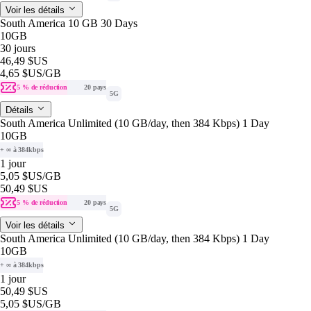
Voir les détails
South America 10 GB 30 Days
10GB
30 jours
46,49 $US
4,65 $US
/GB
5 % de réduction
20 pays
5G
Détails
South America Unlimited (10 GB/day, then 384 Kbps) 1 Day
10GB
+ ∞ à 384kbps
1 jour
5,05 $US
/GB
50,49 $US
5 % de réduction
20 pays
5G
Voir les détails
South America Unlimited (10 GB/day, then 384 Kbps) 1 Day
10GB
+ ∞ à 384kbps
1 jour
50,49 $US
5,05 $US
/GB