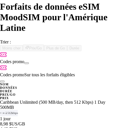
Forfaits de données eSIM
MoodSIM pour l'Amérique
Latine
Trier :
Moins cher
Prix/Go
Plus de Go
Durée
Codes promo
Codes promo
Sur tous les forfaits éligibles
NOM
DONNÉES
DURÉE
PRIX/GO
PRIX
Caribbean Unlimited (500 MB/day, then 512 Kbps) 1 Day
500MB
+ ∞ à 512kbps
1 jour
8,98 $US
/GB