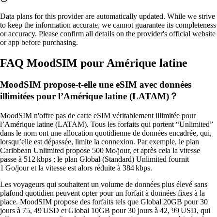
Data plans for this provider are automatically updated. While we strive
to keep the information accurate, we cannot guarantee its completeness
or accuracy. Please confirm all details on the provider's official website
or app before purchasing.
FAQ MoodSIM pour Amérique latine
MoodSIM propose-t-elle une eSIM avec données
illimitées pour l’Amérique latine (LATAM)？
MoodSIM n'offre pas de carte eSIM véritablement illimitée pour
l’Amérique latine (LATAM). Tous les forfaits qui portent “Unlimited”
dans le nom ont une allocation quotidienne de données encadrée, qui,
lorsqu’elle est dépassée, limite la connexion. Par exemple, le plan
Caribbean Unlimited propose 500 Mo/jour, et après cela la vitesse
passe à 512 kbps ; le plan Global (Standard) Unlimited fournit
1 Go/jour et la vitesse est alors réduite à 384 kbps.
Les voyageurs qui souhaitent un volume de données plus élevé sans
plafond quotidien peuvent opter pour un forfait à données fixes à la
place. MoodSIM propose des forfaits tels que Global 20GB pour 30
jours à 75, 49 USD et Global 10GB pour 30 jours à 42, 99 USD, qui