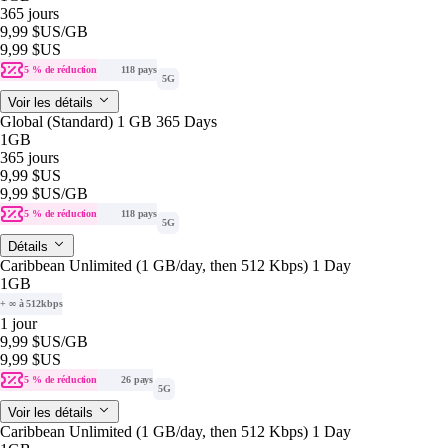
365 jours
9,99 $US
/GB
9,99 $US
5 % de réduction
118 pays
5G
Voir les détails
Global (Standard) 1 GB 365 Days
1GB
365 jours
9,99 $US
9,99 $US
/GB
5 % de réduction
118 pays
5G
Détails
Caribbean Unlimited (1 GB/day, then 512 Kbps) 1 Day
1GB
+ ∞ à 512kbps
1 jour
9,99 $US
/GB
9,99 $US
5 % de réduction
26 pays
5G
Voir les détails
Caribbean Unlimited (1 GB/day, then 512 Kbps) 1 Day