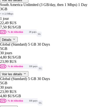
Voir les détails
South America Unlimited (3 GB/day, then 1 Mbps) 1 Day
3GB
+ ∞ à 1Mbps
1 jour
22,49 $US
7,50 $US
/GB
5 % de réduction
20 pays
5G
Détails
Global (Standard) 5 GB 30 Days
5GB
30 jours
4,80 $US
/GB
23,99 $US
5 % de réduction
118 pays
5G
Voir les détails
Global (Standard) 5 GB 30 Days
5GB
30 jours
23,99 $US
4,80 $US
/GB
5 % de réduction
118 pays
5G