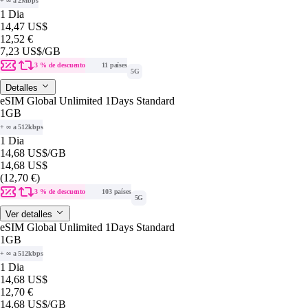
+ ∞ a 2Mbps
1 Dia
14,47 US$
12,52 €
7,23 US$
/GB
3 % de descuento
11 países
5G
Detalles
eSIM Global Unlimited 1Days Standard
1GB
+ ∞ a 512kbps
1 Dia
14,68 US$
/GB
14,68 US$
(12,70 €)
3 % de descuento
103 países
5G
Ver detalles
eSIM Global Unlimited 1Days Standard
1GB
+ ∞ a 512kbps
1 Dia
14,68 US$
12,70 €
14,68 US$
/GB