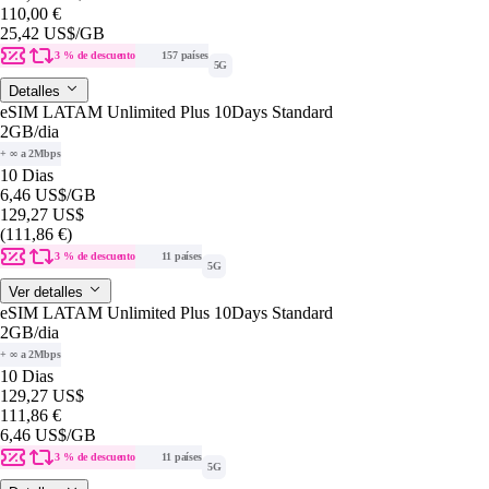
110,00 €
25,42 US$
/GB
3 % de descuento
157 países
5G
Detalles
eSIM LATAM Unlimited Plus 10Days Standard
2GB
/dia
+ ∞ a 2Mbps
10 Dias
6,46 US$
/GB
129,27 US$
(111,86 €)
3 % de descuento
11 países
5G
Ver detalles
eSIM LATAM Unlimited Plus 10Days Standard
2GB
/dia
+ ∞ a 2Mbps
10 Dias
129,27 US$
111,86 €
6,46 US$
/GB
3 % de descuento
11 países
5G