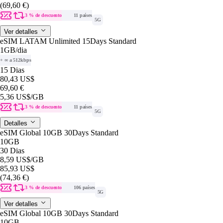
(69,60 €)
3 % de descuento
11 países
5G
Ver detalles
eSIM LATAM Unlimited 15Days Standard
1GB
/dia
+ ∞ a 512kbps
15 Dias
80,43 US$
69,60 €
5,36 US$
/GB
3 % de descuento
11 países
5G
Detalles
eSIM Global 10GB 30Days Standard
10GB
30 Dias
8,59 US$
/GB
85,93 US$
(74,36 €)
3 % de descuento
106 países
5G
Ver detalles
eSIM Global 10GB 30Days Standard
10GB