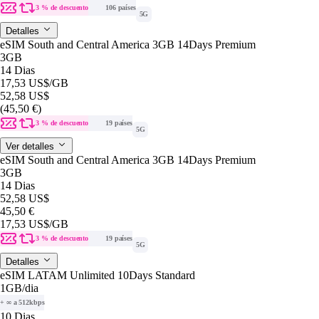
3 % de descuento
106 países
5G
Detalles
eSIM South and Central America 3GB 14Days Premium
3GB
14 Dias
17,53 US$
/GB
52,58 US$
(45,50 €)
3 % de descuento
19 países
5G
Ver detalles
eSIM South and Central America 3GB 14Days Premium
3GB
14 Dias
52,58 US$
45,50 €
17,53 US$
/GB
3 % de descuento
19 países
5G
Detalles
eSIM LATAM Unlimited 10Days Standard
1GB
/dia
+ ∞ a 512kbps
10 Dias