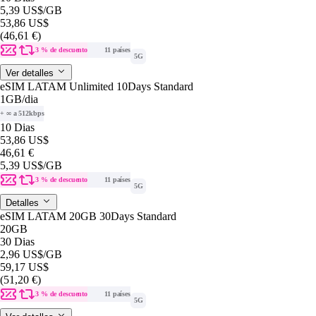
5,39 US$
/GB
53,86 US$
(46,61 €)
3 % de descuento
11 países
5G
Ver detalles
eSIM LATAM Unlimited 10Days Standard
1GB
/dia
+ ∞ a 512kbps
10 Dias
53,86 US$
46,61 €
5,39 US$
/GB
3 % de descuento
11 países
5G
Detalles
eSIM LATAM 20GB 30Days Standard
20GB
30 Dias
2,96 US$
/GB
59,17 US$
(51,20 €)
3 % de descuento
11 países
5G