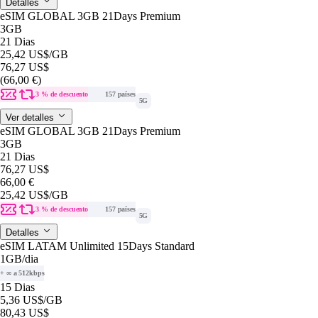
Detalles
eSIM GLOBAL 3GB 21Days Premium
3GB
21 Dias
25,42 US$
/GB
76,27 US$
(66,00 €)
3 % de descuento
157 países
5G
Ver detalles
eSIM GLOBAL 3GB 21Days Premium
3GB
21 Dias
76,27 US$
66,00 €
25,42 US$
/GB
3 % de descuento
157 países
5G
Detalles
eSIM LATAM Unlimited 15Days Standard
1GB
/dia
+ ∞ a 512kbps
15 Dias
5,36 US$
/GB
80,43 US$