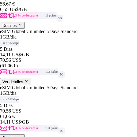
56,67 €
6,55 US$
/GB
3 % de descuento
11 países
5G
Detalles
eSIM Global Unlimited 5Days Standard
1GB
/dia
+ ∞ a 512kbps
5 Dias
14,11 US$
/GB
70,56 US$
(61,06 €)
3 % de descuento
103 países
5G
Ver detalles
eSIM Global Unlimited 5Days Standard
1GB
/dia
+ ∞ a 512kbps
5 Dias
70,56 US$
61,06 €
14,11 US$
/GB
3 % de descuento
103 países
5G