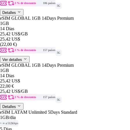
3 % de descuento
106 países
5G
Detalles
eSIM GLOBAL 1GB 14Days Premium
1GB
14 Dias
25,42 US$
/GB
25,42 US$
(22,00 €)
3 % de descuento
157 países
5G
Ver detalles
eSIM GLOBAL 1GB 14Days Premium
1GB
14 Dias
25,42 US$
22,00 €
25,42 US$
/GB
3 % de descuento
157 países
5G
Detalles
eSIM LATAM Unlimited 5Days Standard
1GB
/dia
+ ∞ a 512kbps
5 Dias