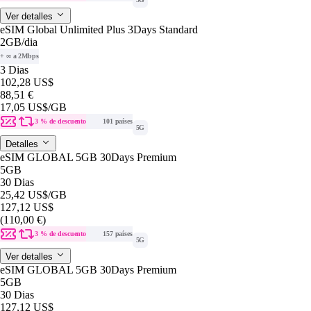
Ver detalles
eSIM Global Unlimited Plus 3Days Standard
2GB
/dia
+ ∞ a 2Mbps
3 Dias
102,28 US$
88,51 €
17,05 US$
/GB
3 % de descuento
101 países
5G
Detalles
eSIM GLOBAL 5GB 30Days Premium
5GB
30 Dias
25,42 US$
/GB
127,12 US$
(110,00 €)
3 % de descuento
157 países
5G
Ver detalles
eSIM GLOBAL 5GB 30Days Premium
5GB
30 Dias
127,12 US$