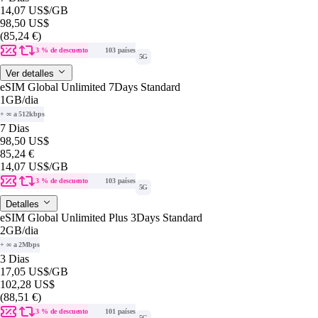
14,07 US$
/GB
98,50 US$
(85,24 €)
3 % de descuento
103 países
5G
Ver detalles
eSIM Global Unlimited 7Days Standard
1GB
/dia
+ ∞ a 512kbps
7 Dias
98,50 US$
85,24 €
14,07 US$
/GB
3 % de descuento
103 países
5G
Detalles
eSIM Global Unlimited Plus 3Days Standard
2GB
/dia
+ ∞ a 2Mbps
3 Dias
17,05 US$
/GB
102,28 US$
(88,51 €)
3 % de descuento
101 países
5G