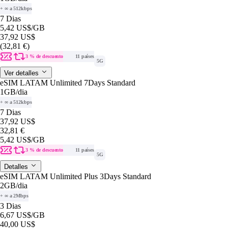
+ ∞ a 512kbps
7 Dias
5,42 US$
/GB
37,92 US$
(32,81 €)
3 % de descuento
11 países
5G
Ver detalles
eSIM LATAM Unlimited 7Days Standard
1GB
/dia
+ ∞ a 512kbps
7 Dias
37,92 US$
32,81 €
5,42 US$
/GB
3 % de descuento
11 países
5G
Detalles
eSIM LATAM Unlimited Plus 3Days Standard
2GB
/dia
+ ∞ a 2Mbps
3 Dias
6,67 US$
/GB
40,00 US$