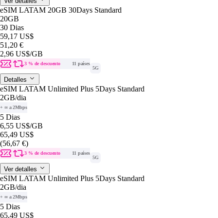
Ver detalles
eSIM LATAM 20GB 30Days Standard
20GB
30 Dias
59,17 US$
51,20 €
2,96 US$
/GB
3 % de descuento
11 países
5G
Detalles
eSIM LATAM Unlimited Plus 5Days Standard
2GB
/dia
+ ∞ a 2Mbps
5 Dias
6,55 US$
/GB
65,49 US$
(56,67 €)
3 % de descuento
11 países
5G
Ver detalles
eSIM LATAM Unlimited Plus 5Days Standard
2GB
/dia
+ ∞ a 2Mbps
5 Dias
65,49 US$