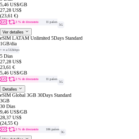
5,46 US$
/GB
27,28 US$
(23,61 €)
3 % de descuento
11 países
5G
Ver detalles
eSIM LATAM Unlimited 5Days Standard
1GB
/dia
+ ∞ a 512kbps
5 Dias
27,28 US$
23,61 €
5,46 US$
/GB
3 % de descuento
11 países
5G
Detalles
eSIM Global 3GB 30Days Standard
3GB
30 Dias
9,46 US$
/GB
28,37 US$
(24,55 €)
3 % de descuento
106 países
5G