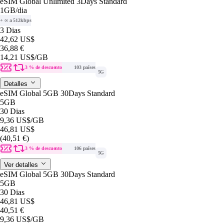
eSIM Global Unlimited 3Days Standard
1GB
/dia
+ ∞ a 512kbps
3 Dias
42,62 US$
36,88 €
14,21 US$
/GB
3 % de descuento
103 países
5G
Detalles
eSIM Global 5GB 30Days Standard
5GB
30 Dias
9,36 US$
/GB
46,81 US$
(40,51 €)
3 % de descuento
106 países
5G
Ver detalles
eSIM Global 5GB 30Days Standard
5GB
30 Dias
46,81 US$
40,51 €
9,36 US$
/GB