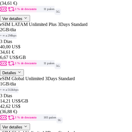
(34,61 €)
3 % de descuento
11 países
5G
Ver detalles
eSIM LATAM Unlimited Plus 3Days Standard
2GB
/dia
+ ∞ a 2Mbps
3 Dias
40,00 US$
34,61 €
6,67 US$
/GB
3 % de descuento
11 países
5G
Detalles
eSIM Global Unlimited 3Days Standard
1GB
/dia
+ ∞ a 512kbps
3 Dias
14,21 US$
/GB
42,62 US$
(36,88 €)
3 % de descuento
103 países
5G
Ver detalles