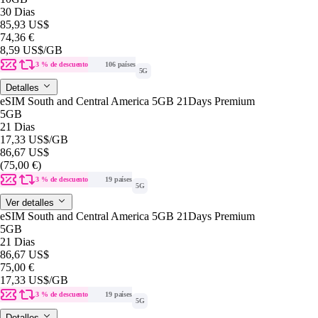
30 Dias
85,93 US$
74,36 €
8,59 US$
/GB
3 % de descuento
106 países
5G
Detalles
eSIM South and Central America 5GB 21Days Premium
5GB
21 Dias
17,33 US$
/GB
86,67 US$
(75,00 €)
3 % de descuento
19 países
5G
Ver detalles
eSIM South and Central America 5GB 21Days Premium
5GB
21 Dias
86,67 US$
75,00 €
17,33 US$
/GB
3 % de descuento
19 países
5G
Detalles