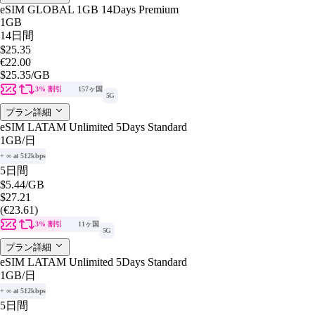
eSIM GLOBAL 1GB 14Days Premium
1GB
14日間
$25.35
€22.00
$25.35
/GB
3% 割引
157ヶ国
5G
プラン詳細
eSIM LATAM Unlimited 5Days Standard
1GB
/日
+ ∞ at 512kbps
5日間
$5.44
/GB
$27.21
(€23.61)
3% 割引
11ヶ国
5G
プラン詳細
eSIM LATAM Unlimited 5Days Standard
1GB
/日
+ ∞ at 512kbps
5日間