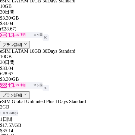
eSIM LATAM 10GB 30Days Standard
10GB
30日間
$3.30
/GB
$33.04
(€28.67)
3% 割引
11ヶ国
5G
プラン詳細
eSIM LATAM 10GB 30Days Standard
10GB
30日間
$33.04
€28.67
$3.30
/GB
3% 割引
11ヶ国
5G
プラン詳細
eSIM Global Unlimited Plus 1Days Standard
2GB
+ ∞ at 2Mbps
1日間
$17.57
/GB
$35.14