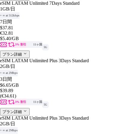
eSIM LATAM Unlimited 7Days Standard
1GB
/日
+ ∞ at 512kbps
7日間
$37.81
€32.81
$5.40
/GB
3% 割引
11ヶ国
5G
プラン詳細
eSIM LATAM Unlimited Plus 3Days Standard
2GB
/日
+ ∞ at 2Mbps
3日間
$6.65
/GB
$39.89
(€34.61)
3% 割引
11ヶ国
5G
プラン詳細
eSIM LATAM Unlimited Plus 3Days Standard
2GB
/日
+ ∞ at 2Mbps