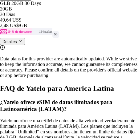
GLB 20GB 30 Days
20GB
30 Dias
49,64 US$
2,48 US$
/GB
10 % de descuento
194 países
5G
Detalles
Data plans for this provider are automatically updated. While we strive
to keep the information accurate, we cannot guarantee its completeness
or accuracy. Please confirm all details on the provider's official website
or app before purchasing.
FAQ de Yatelo para America Latina
¿Yatelo ofrece eSIM de datos ilimitados para
Latinoamérica (LATAM)?
Yatelo no ofrece una eSIM de datos de alta velocidad verdaderamente
ilimitada para América Latina (LATAM). Los planes que incluyen la
palabra “Unlimited” en sus nombres aún tienen un límite de datos fijo
de 3 GB; después de alcanzar el límite, la velocidad se reduce a