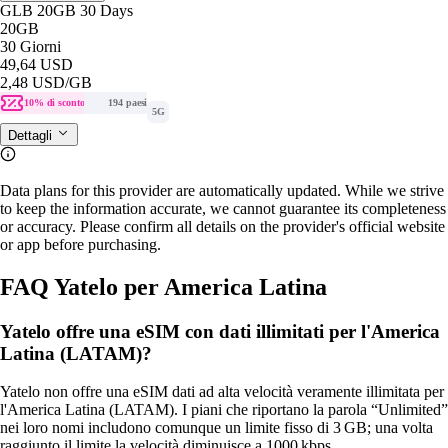
GLB 20GB 30 Days
20GB
30 Giorni
49,64 USD
2,48 USD
/GB
10% di sconto
194 paesi
5G
Dettagli
Data plans for this provider are automatically updated. While we strive
to keep the information accurate, we cannot guarantee its completeness
or accuracy. Please confirm all details on the provider's official website
or app before purchasing.
FAQ Yatelo per America Latina
Yatelo offre una eSIM con dati illimitati per l'America
Latina (LATAM)?
Yatelo non offre una eSIM dati ad alta velocità veramente illimitata per
l'America Latina (LATAM). I piani che riportano la parola “Unlimited”
nei loro nomi includono comunque un limite fisso di 3 GB; una volta
raggiunto il limite la velocità diminuisce a 1000 kbps.