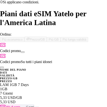
Si applicano condizioni.
Piani dati eSIM Yatelo per
l'America Latina
Ordina:
Più economico
Prezzo/GB
Più GB
Più lunga validità
Codici promo
Codici promo
Su tutti i piani idonei
NOME DEL PIANO
DATI
VALIDITÀ
PREZZO/GB
PREZZO
LAM 1GB 7 Days
1GB
7 Giorni
5,33 USD
/GB
5,33 USD
10% di sconto
17 paesi