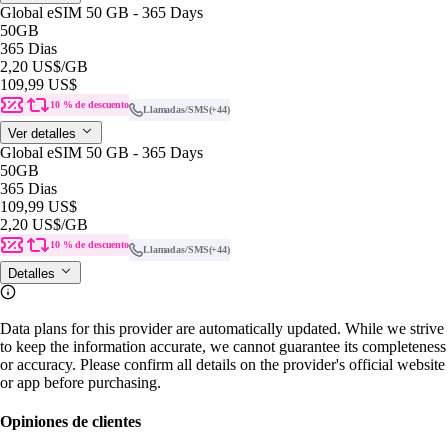
Global eSIM 50 GB - 365 Days
50GB
365 Dias
2,20 US$
/GB
109,99 US$
10 % de descuento
Llamadas/SMS
(+44)
Ver detalles
Global eSIM 50 GB - 365 Days
50GB
365 Dias
109,99 US$
2,20 US$
/GB
10 % de descuento
Llamadas/SMS
(+44)
Detalles
Data plans for this provider are automatically updated. While we strive
to keep the information accurate, we cannot guarantee its completeness
or accuracy. Please confirm all details on the provider's official website
or app before purchasing.
Opiniones de clientes