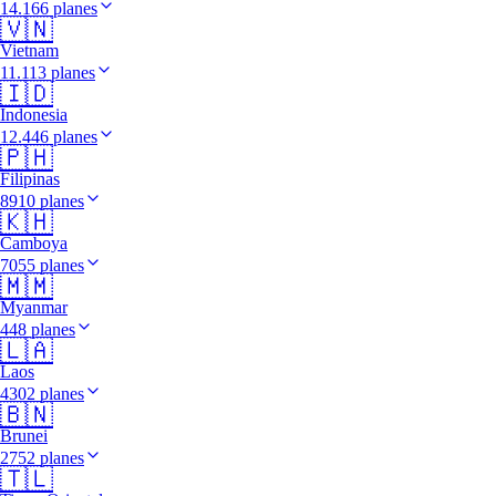
14.166 planes
🇻🇳
Vietnam
11.113 planes
🇮🇩
Indonesia
12.446 planes
🇵🇭
Filipinas
8910 planes
🇰🇭
Camboya
7055 planes
🇲🇲
Myanmar
448 planes
🇱🇦
Laos
4302 planes
🇧🇳
Brunei
2752 planes
🇹🇱