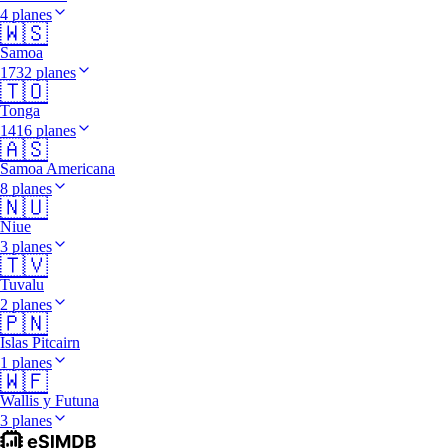
4 planes
🇼🇸
Samoa
1732 planes
🇹🇴
Tonga
1416 planes
🇦🇸
Samoa Americana
8 planes
🇳🇺
Niue
3 planes
🇹🇻
Tuvalu
2 planes
🇵🇳
Islas Pitcairn
1 planes
🇼🇫
Wallis y Futuna
3 planes