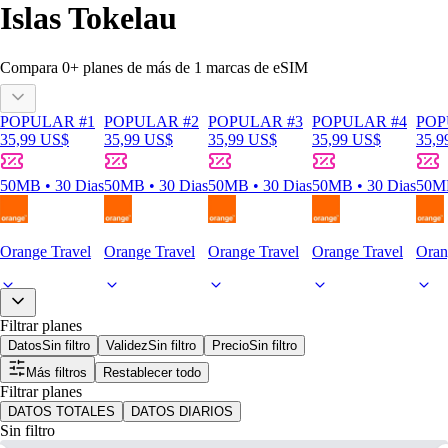
Islas Tokelau
Compara
0
+ planes de más de
1
marcas de eSIM
POPULAR #1
POPULAR #2
POPULAR #3
POPULAR #4
POP
35,99 US$
35,99 US$
35,99 US$
35,99 US$
35,9
50MB • 30 Dias
50MB • 30 Dias
50MB • 30 Dias
50MB • 30 Dias
50MB
Orange Travel
Orange Travel
Orange Travel
Orange Travel
Oran
Filtrar planes
Datos
Sin filtro
Validez
Sin filtro
Precio
Sin filtro
Más filtros
Restablecer todo
Filtrar planes
DATOS TOTALES
DATOS DIARIOS
Sin filtro