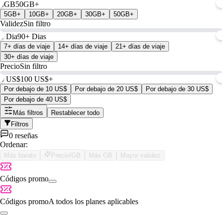
0GB
50GB+
5GB+
10GB+
20GB+
30GB+
50GB+
Validez
Sin filtro
1 Dia
90+ Dias
7+ días de viaje
14+ días de viaje
21+ días de viaje
30+ días de viaje
Precio
Sin filtro
0 US$
100 US$+
Por debajo de 10 US$
Por debajo de 20 US$
Por debajo de 30 US$
Por debajo de 40 US$
Más filtros
Restablecer todo
Filtros
0 reseñas
Ordenar:
Más barato
Precio/GB
Más GB
Mayor validez
Códigos promo
Códigos promo
A todos los planes aplicables