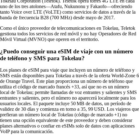
Tokelau Corporation (Teletok). Teletok opera torres 4G LTE en cada
uno de los tres atolones—Atafu, Nukunonu y Fakaofo—ofreciendo
tanto Voice over LTE (VoLTE) como servicios de datos a través de la
banda de frecuencia B28 (700 MHz) desde mayo de 2017.
Como el único proveedor de telecomunicaciones en Tokelau, Teletok
gestiona todos los servicios de red móvil y no hay Operadores de Red
Móvil Virtual (MVNO) que operen en el territorio.
¿Puedo conseguir una eSIM de viaje con un número
de teléfono y SMS para Tokelau?
Los planes de eSIM para viaje que incluyen un número de teléfono y
SMS están disponibles para Tokelau a través de la oferta World‑Zone 6
de Orange Travel. Este plan proporciona un número de teléfono que
utiliza el código de marcado francés +33, así que no es un número
local de Tokelau; permite llamadas de voz entrantes y salientes y SMS
entrantes y salientes, pero el número no aparecerá localmente para los
usuarios locales. El paquete incluye 50 MB de datos, un período de
validez de 30 días y comienza en torno a 35, 99 USD. Los viajeros que
prefieran un número local de Tokelau (código de marcado +1) no
tienen una opción equivalente de este proveedor y deben considerar
planes alternativos o confiar en eSIMs solo de datos con aplicaciones
VoIP para la comunicación.