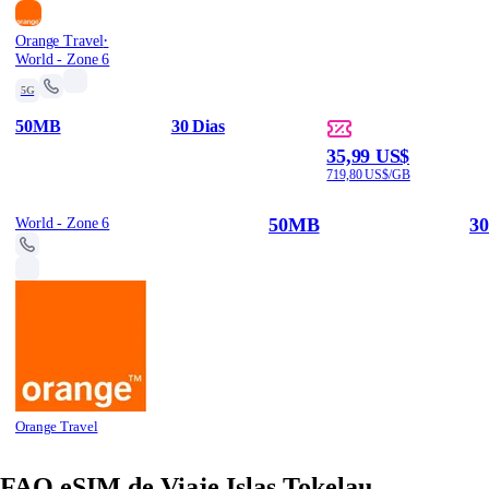
·
Orange Travel
World - Zone 6
5G
50MB
30 Dias
35,99 US$
719,80 US$/GB
50MB
30
World - Zone 6
Orange Travel
FAQ eSIM de Viaje Islas Tokelau