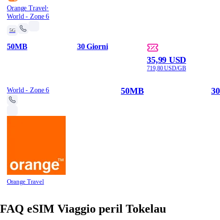
·
Orange Travel
World - Zone 6
5G
50MB
30 Giorni
35,99 USD
719,80 USD/GB
50MB
30
World - Zone 6
Orange Travel
FAQ eSIM Viaggio peril Tokelau