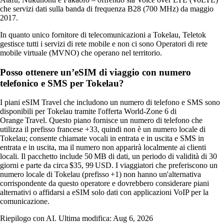
che servizi dati sulla banda di frequenza B28 (700 MHz) da maggio
2017.
In quanto unico fornitore di telecomunicazioni a Tokelau, Teletok
gestisce tutti i servizi di rete mobile e non ci sono Operatori di rete
mobile virtuale (MVNO) che operano nel territorio.
Posso ottenere un’eSIM di viaggio con numero
telefonico e SMS per Tokelau?
I piani eSIM Travel che includono un numero di telefono e SMS sono
disponibili per Tokelau tramite l'offerta World‑Zone 6 di
Orange Travel. Questo piano fornisce un numero di telefono che
utilizza il prefisso francese +33, quindi non è un numero locale di
Tokelau; consente chiamate vocali in entrata e in uscita e SMS in
entrata e in uscita, ma il numero non apparirà localmente ai clienti
locali. Il pacchetto include 50 MB di dati, un periodo di validità di 30
giorni e parte da circa $35, 99 USD. I viaggiatori che preferiscono un
numero locale di Tokelau (prefisso +1) non hanno un'alternativa
corrispondente da questo operatore e dovrebbero considerare piani
alternativi o affidarsi a eSIM solo dati con applicazioni VoIP per la
comunicazione.
Riepilogo con AI. Ultima modifica:
Aug 6, 2026