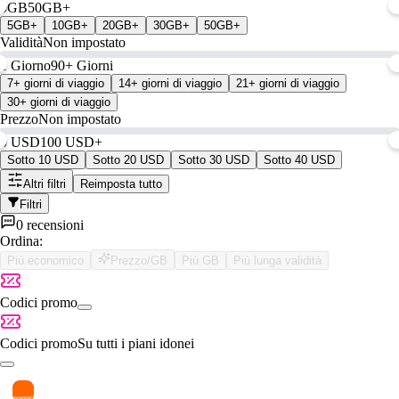
0GB
50GB+
5GB+
10GB+
20GB+
30GB+
50GB+
Validità
Non impostato
1 Giorno
90+ Giorni
7+ giorni di viaggio
14+ giorni di viaggio
21+ giorni di viaggio
30+ giorni di viaggio
Prezzo
Non impostato
0 USD
100 USD+
Sotto 10 USD
Sotto 20 USD
Sotto 30 USD
Sotto 40 USD
Altri filtri
Reimposta tutto
Filtri
0 recensioni
Ordina:
Più economico
Prezzo/GB
Più GB
Più lunga validità
Codici promo
Codici promo
Su tutti i piani idonei