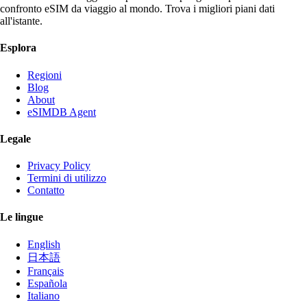
confronto eSIM da viaggio al mondo. Trova i migliori piani dati
all'istante.
Esplora
Regioni
Blog
About
eSIMDB Agent
Legale
Privacy Policy
Termini di utilizzo
Contatto
Le lingue
English
日本語
Français
Española
Italiano