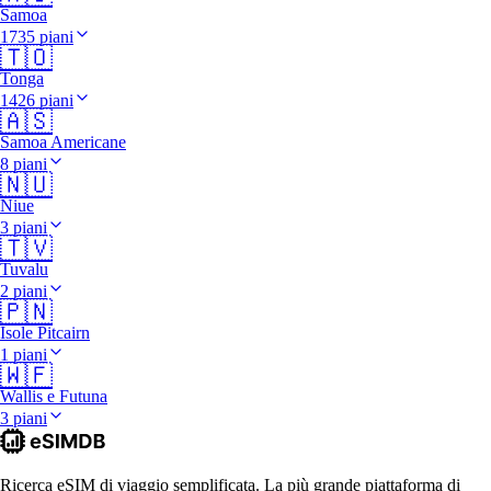
Samoa
1735 piani
🇹🇴
Tonga
1426 piani
🇦🇸
Samoa Americane
8 piani
🇳🇺
Niue
3 piani
🇹🇻
Tuvalu
2 piani
🇵🇳
Isole Pitcairn
1 piani
🇼🇫
Wallis e Futuna
3 piani
Ricerca eSIM di viaggio semplificata. La più grande piattaforma di