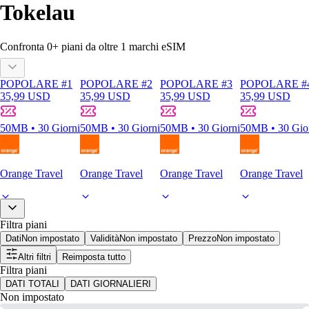
Tokelau
Confronta
0
+ piani da oltre
1
marchi eSIM
POPOLARE #1
POPOLARE #2
POPOLARE #3
POPOLARE #
35,99 USD
35,99 USD
35,99 USD
35,99 USD
50MB • 30 Giorni
50MB • 30 Giorni
50MB • 30 Giorni
50MB • 30 Gio
Orange Travel
Orange Travel
Orange Travel
Orange Travel
Filtra piani
Dati
Non impostato
Validità
Non impostato
Prezzo
Non impostato
Altri filtri
Reimposta tutto
Filtra piani
DATI TOTALI
DATI GIORNALIERI
Non impostato