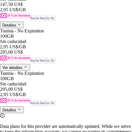
147,50 US$
2,95 US$
/GB
20 % de descuento
Pay-As-You-Go
5G
Detalles
Tunisia - No Expiration
100GB
Sin caducidad
2,95 US$
/GB
295,00 US$
20 % de descuento
Pay-As-You-Go
5G
Ver detalles
Tunisia - No Expiration
100GB
Sin caducidad
295,00 US$
2,95 US$
/GB
20 % de descuento
Pay-As-You-Go
5G
Detalles
Data plans for this provider are automatically updated. While we strive
to keep the information accurate, we cannot guarantee its completeness