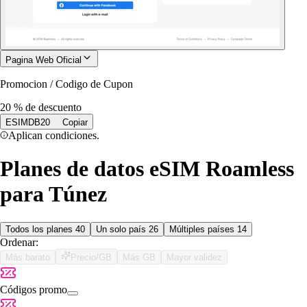
Pagina Web Oficial
Promocion / Codigo de Cupon
20 % de descuento
ESIMDB20
Copiar
Aplican condiciones.
Planes de datos eSIM Roamless
para Túnez
Todos los planes
40
Un solo país
26
Múltiples países
14
Ordenar:
Más barato
Precio/GB
Más GB
Mayor validez
Códigos promo