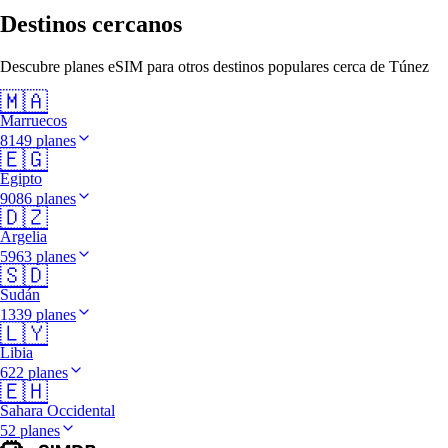
Destinos cercanos
Descubre planes eSIM para otros destinos populares cerca de Túnez
🇲🇦
Marruecos
8149 planes
🇪🇬
Egipto
9086 planes
🇩🇿
Argelia
5963 planes
🇸🇩
Sudán
1339 planes
🇱🇾
Libia
622 planes
🇪🇭
Sahara Occidental
52 planes