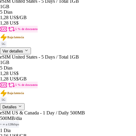
eSIM United States - 5 Days / Total 1GB
1GB
5 Dias
1,28 US$
/GB
1,28 US$
5 % de descuento
Baja latencia
5G
Ver detalles
eSIM United States - 5 Days / Total 1GB
1GB
5 Dias
1,28 US$
1,28 US$
/GB
5 % de descuento
Baja latencia
5G
Detalles
eSIM US & Canada - 1 Day / Daily 500MB
500MB
/dia
+ ∞ a 128kbps
1 Dia
2,56 US$
/GB