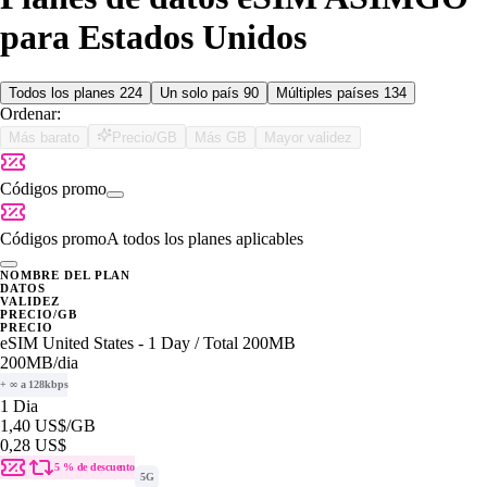
para Estados Unidos
Todos los planes
224
Un solo país
90
Múltiples países
134
Ordenar:
Más barato
Precio/GB
Más GB
Mayor validez
Códigos promo
Códigos promo
A todos los planes aplicables
NOMBRE DEL PLAN
DATOS
VALIDEZ
PRECIO/GB
PRECIO
eSIM United States - 1 Day / Total 200MB
200MB
/dia
+ ∞ a 128kbps
1 Dia
1,40 US$
/GB
0,28 US$
5 % de descuento
5G