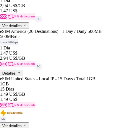
1 Dia
2,94 US$
/GB
1,47 US$
5 % de descuento
5G
Ver detalles
eSIM America (20 Destinations) - 1 Day / Daily 500MB
500MB
/dia
+ ∞ a 128kbps
1 Dia
1,47 US$
2,94 US$
/GB
5 % de descuento
5G
Detalles
eSIM United States - Local IP - 15 Days / Total 1GB
1GB
15 Dias
1,49 US$
/GB
1,49 US$
5 % de descuento
Baja latencia
5G
Ver detalles