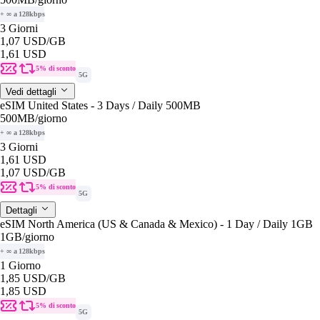
+ ∞ a 128kbps
3 Giorni
1,07 USD
/GB
1,61 USD
5% di sconto
5G
Vedi dettagli
eSIM United States - 3 Days / Daily 500MB
500MB
/giorno
+ ∞ a 128kbps
3 Giorni
1,61 USD
1,07 USD
/GB
5% di sconto
5G
Dettagli
eSIM North America (US & Canada & Mexico) - 1 Day / Daily 1GB
1GB
/giorno
+ ∞ a 128kbps
1 Giorno
1,85 USD
/GB
1,85 USD
5% di sconto
5G