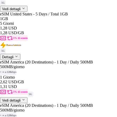
5G
Vedi dettagli
eSIM United States - 5 Days / Total 1GB
1GB
5 Giorni
1,28 USD
1,28 USD
/GB
5% di sconto
Bassa latenza
5G
Dettagli
eSIM America (20 Destinations) - 1 Day / Daily 500MB
500MB
/giorno
+ ∞ a 128kbps
1 Giorno
2,62 USD
/GB
1,31 USD
5% di sconto
5G
Vedi dettagli
eSIM America (20 Destinations) - 1 Day / Daily 500MB
500MB
/giorno
+ ∞ a 128kbps