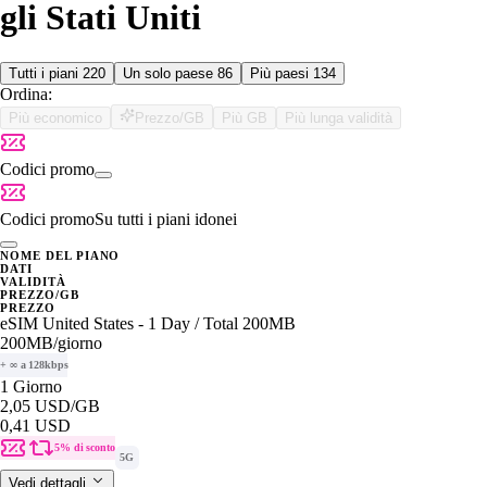
gli Stati Uniti
Tutti i piani
220
Un solo paese
86
Più paesi
134
Ordina:
Più economico
Prezzo/GB
Più GB
Più lunga validità
Codici promo
Codici promo
Su tutti i piani idonei
NOME DEL PIANO
DATI
VALIDITÀ
PREZZO/GB
PREZZO
eSIM United States - 1 Day / Total 200MB
200MB
/giorno
+ ∞ a 128kbps
1 Giorno
2,05 USD
/GB
0,41 USD
5% di sconto
5G
Vedi dettagli