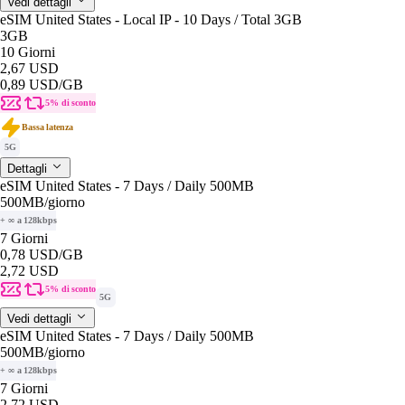
Vedi dettagli
eSIM United States - Local IP - 10 Days / Total 3GB
3GB
10 Giorni
2,67 USD
0,89 USD
/GB
5% di sconto
Bassa latenza
5G
Dettagli
eSIM United States - 7 Days / Daily 500MB
500MB
/giorno
+ ∞ a 128kbps
7 Giorni
0,78 USD
/GB
2,72 USD
5% di sconto
5G
Vedi dettagli
eSIM United States - 7 Days / Daily 500MB
500MB
/giorno
+ ∞ a 128kbps
7 Giorni
2,72 USD