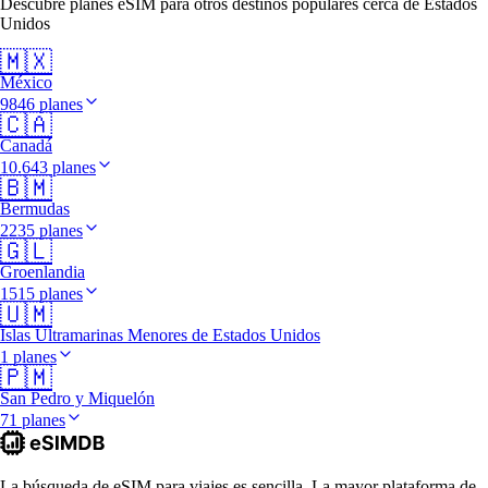
Descubre planes eSIM para otros destinos populares cerca de Estados
Unidos
🇲🇽
México
9846 planes
🇨🇦
Canadá
10.643 planes
🇧🇲
Bermudas
2235 planes
🇬🇱
Groenlandia
1515 planes
🇺🇲
Islas Ultramarinas Menores de Estados Unidos
1 planes
🇵🇲
San Pedro y Miquelón
71 planes
La búsqueda de eSIM para viajes es sencilla. La mayor plataforma de