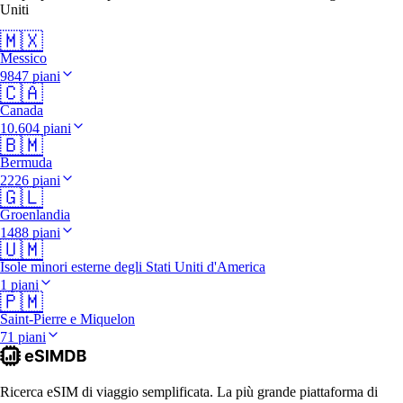
Uniti
🇲🇽
Messico
9847 piani
🇨🇦
Canada
10.604 piani
🇧🇲
Bermuda
2226 piani
🇬🇱
Groenlandia
1488 piani
🇺🇲
Isole minori esterne degli Stati Uniti d'America
1 piani
🇵🇲
Saint-Pierre e Miquelon
71 piani
Ricerca eSIM di viaggio semplificata. La più grande piattaforma di