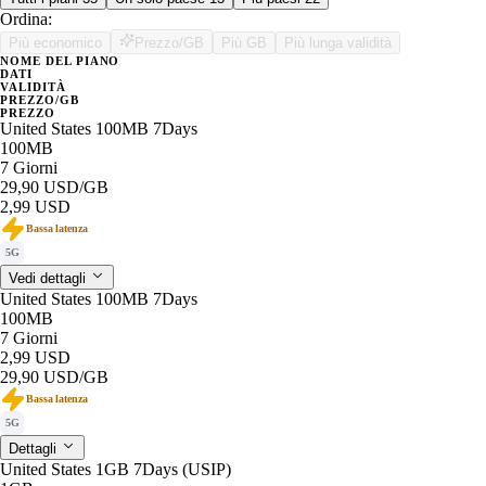
Ordina:
Più economico
Prezzo/GB
Più GB
Più lunga validità
NOME DEL PIANO
DATI
VALIDITÀ
PREZZO/GB
PREZZO
United States 100MB 7Days
100MB
7 Giorni
29,90 USD
/GB
2,99 USD
Bassa latenza
5G
Vedi dettagli
United States 100MB 7Days
100MB
7 Giorni
2,99 USD
29,90 USD
/GB
Bassa latenza
5G
Dettagli
United States 1GB 7Days (USIP)