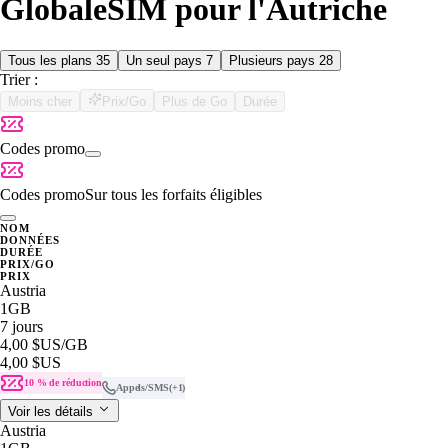
GlobaleSIM pour l'Autriche
Tous les plans
35
Un seul pays
7
Plusieurs pays
28
Trier :
Moins cher
Prix/Go
Plus de Go
Durée
Codes promo
Codes promo
Sur tous les forfaits éligibles
NOM
DONNÉES
DURÉE
PRIX/GO
PRIX
Austria
1GB
7 jours
4,00 $US
/GB
4,00 $US
10 % de réduction
Appels/SMS
(+1)
Voir les détails
Austria