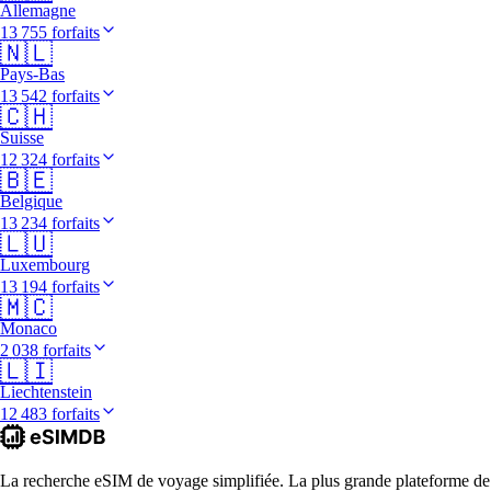
Allemagne
13 755 forfaits
🇳🇱
Pays-Bas
13 542 forfaits
🇨🇭
Suisse
12 324 forfaits
🇧🇪
Belgique
13 234 forfaits
🇱🇺
Luxembourg
13 194 forfaits
🇲🇨
Monaco
2 038 forfaits
🇱🇮
Liechtenstein
12 483 forfaits
La recherche eSIM de voyage simplifiée. La plus grande plateforme de