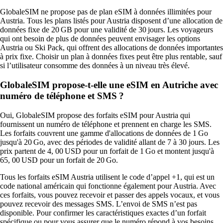
GlobaleSIM ne propose pas de plan eSIM à données illimitées pour
Austria. Tous les plans listés pour Austria disposent d’une allocation de
données fixe de 20 GB pour une validité de 30 jours. Les voyageurs
qui ont besoin de plus de données peuvent envisager les options
Austria ou Ski Pack, qui offrent des allocations de données importantes
à prix fixe. Choisir un plan à données fixes peut être plus rentable, sauf
si l’utilisateur consomme des données à un niveau très élevé.
GlobaleSIM propose‑t‑elle une eSIM en Autriche avec
numéro de téléphone et SMS ?
Oui, GlobaleSIM propose des forfaits eSIM pour Austria qui
fournissent un numéro de téléphone et prennent en charge les SMS.
Les forfaits couvrent une gamme d'allocations de données de 1 Go
jusqu'à 20 Go, avec des périodes de validité allant de 7 à 30 jours. Les
prix partent de 4, 00 USD pour un forfait de 1 Go et montent jusqu'à
65, 00 USD pour un forfait de 20 Go.
Tous les forfaits eSIM Austria utilisent le code d’appel +1, qui est un
code national américain qui fonctionne également pour Austria. Avec
ces forfaits, vous pouvez recevoir et passer des appels vocaux, et vous
pouvez recevoir des messages SMS. L’envoi de SMS n’est pas
disponible. Pour confirmer les caractéristiques exactes d’un forfait
spécifique ou pour vous assurer que le numéro répond à vos besoins,