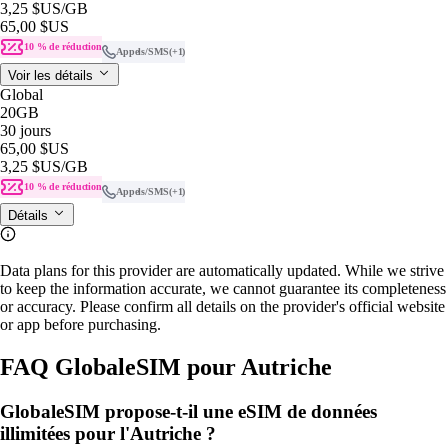
3,25 $US
/GB
65,00 $US
10 % de réduction
Appels/SMS
(+1)
Voir les détails
Global
20GB
30 jours
65,00 $US
3,25 $US
/GB
10 % de réduction
Appels/SMS
(+1)
Détails
Data plans for this provider are automatically updated. While we strive
to keep the information accurate, we cannot guarantee its completeness
or accuracy. Please confirm all details on the provider's official website
or app before purchasing.
FAQ GlobaleSIM pour Autriche
GlobaleSIM propose-t-il une eSIM de données
illimitées pour l'Autriche ?