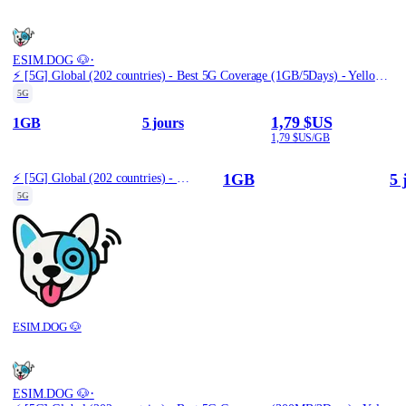
·
ESIM.DOG 🐶
⚡️ [5G] Global (202 countries) - Best 5G Coverage (1GB/5Days) - Yellow route
5G
1,79 $US
1GB
5 jours
1,79 $US/GB
1GB
5 
⚡️ [5G] Global (202 countries) - Best 5G Coverage (1GB/5Days) - Yellow route
5G
ESIM.DOG 🐶
·
ESIM.DOG 🐶