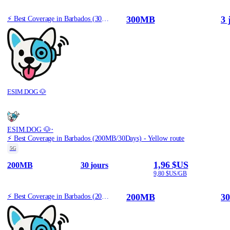
300MB
3 
⚡️ Best Coverage in Barbados (300MB/3Days) - Yellow route
ESIM.DOG 🐶
·
ESIM.DOG 🐶
⚡️ Best Coverage in Barbados (200MB/30Days) - Yellow route
5G
1,96 $US
200MB
30 jours
9,80 $US/GB
200MB
30
⚡️ Best Coverage in Barbados (200MB/30Days) - Yellow route