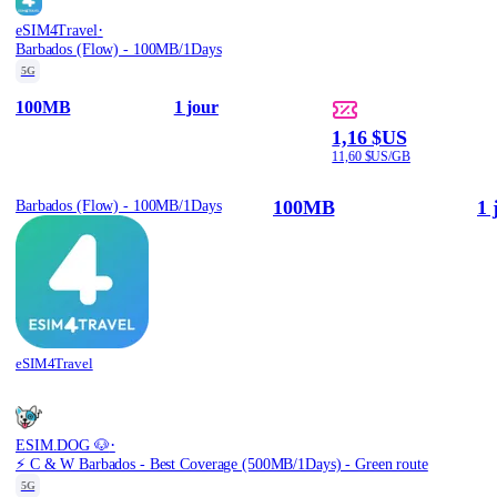
·
eSIM4Travel
Barbados (Flow) - 100MB/1Days
5G
100MB
1 jour
1,16 $US
11,60 $US/GB
100MB
1 
Barbados (Flow) - 100MB/1Days
eSIM4Travel
·
ESIM.DOG 🐶
⚡️ C & W Barbados - Best Coverage (500MB/1Days) - Green route
5G