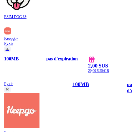
ESIM.DOG 🐶
·
Keepgo
Pyxis
5G
100MB
pas d'expiration
2,00 $US
20,00 $US/GB
100MB
pa
Pyxis
d'
5G