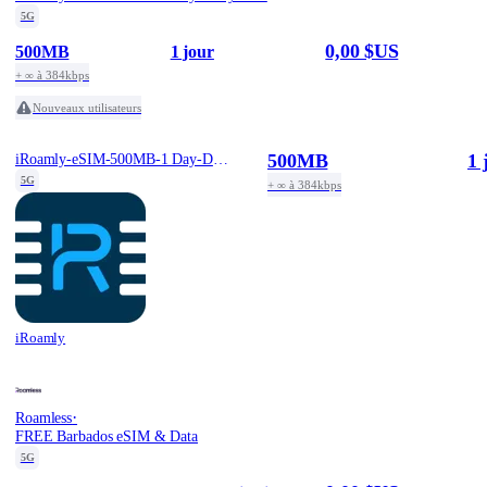
5G
0,00 $US
500MB
1 jour
+ ∞ à 384kbps
Nouveaux utilisateurs
500MB
1 
iRoamly-eSIM-500MB-1 Day-Daily-Free
5G
+ ∞ à 384kbps
iRoamly
·
Roamless
FREE Barbados eSIM & Data
5G