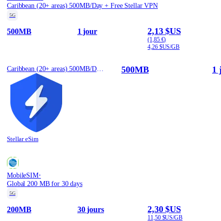
Caribbean (20+ areas) 500MB/Day + Free Stellar VPN
5G
2,13 $US
500MB
1 jour
(1,85 €)
4,26 $US/GB
500MB
1 
Caribbean (20+ areas) 500MB/Day + Free Stellar VPN
Stellar eSim
·
MobileSIM
Global 200 MB for 30 days
5G
2,30 $US
200MB
30 jours
11,50 $US/GB