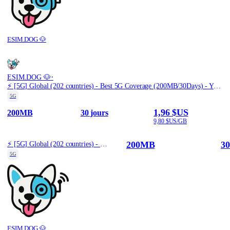
ESIM.DOG 🐶
·
ESIM.DOG 🐶
⚡️ [5G] Global (202 countries) - Best 5G Coverage (200MB/30Days) - Yellow route
5G
1,96 $US
200MB
30 jours
9,80 $US/GB
200MB
30
⚡️ [5G] Global (202 countries) - Best 5G Coverage (200MB/30Days) - Yellow route
5G
ESIM.DOG 🐶