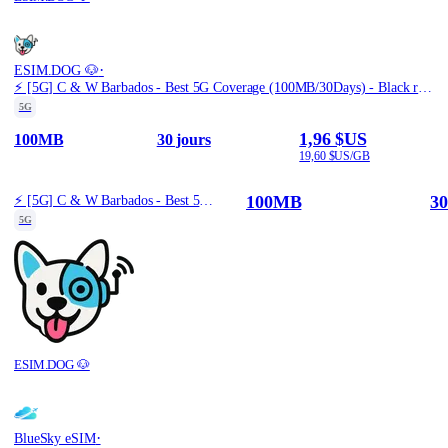
·
ESIM.DOG 🐶
⚡️ [5G] C & W Barbados - Best 5G Coverage (100MB/30Days) - Black route
5G
1,96 $US
100MB
30 jours
19,60 $US/GB
100MB
30
⚡️ [5G] C & W Barbados - Best 5G Coverage (100MB/30Days) - Black route
5G
ESIM.DOG 🐶
·
BlueSky eSIM