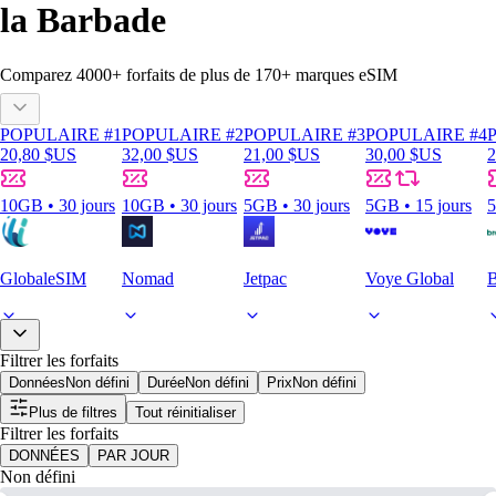
la Barbade
Comparez
4000
+ forfaits de plus de
170+
marques eSIM
POPULAIRE #1
POPULAIRE #2
POPULAIRE #3
POPULAIRE #4
20,80 $US
32,00 $US
21,00 $US
30,00 $US
2
10GB • 30 jours
10GB • 30 jours
5GB • 30 jours
5GB • 15 jours
5
GlobaleSIM
Nomad
Jetpac
Voye Global
B
Filtrer les forfaits
Données
Non défini
Durée
Non défini
Prix
Non défini
Plus de filtres
Tout réinitialiser
Filtrer les forfaits
DONNÉES
PAR JOUR
Non défini