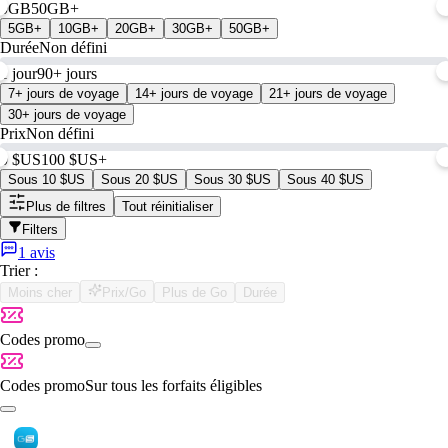
0GB
50GB+
5GB+
10GB+
20GB+
30GB+
50GB+
Durée
Non défini
1 jour
90+ jours
7+ jours de voyage
14+ jours de voyage
21+ jours de voyage
30+ jours de voyage
Prix
Non défini
0 $US
100 $US+
Sous 10 $US
Sous 20 $US
Sous 30 $US
Sous 40 $US
Plus de filtres
Tout réinitialiser
Filters
1 avis
Trier :
Moins cher
Prix/Go
Plus de Go
Durée
Codes promo
Codes promo
Sur tous les forfaits éligibles