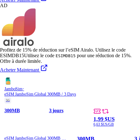
AD
Profitez de 15% de réduction sur l’eSIM Airalo. Utilisez le code
ESIMDB15
Utilisez le code
pour une réduction de 15%.
ESIMDB15
Offre à durée limitée.
Acheter Maintenant
·
JamboSim
eSIM JamboSim Global 300MB / 3 Days
5G
300MB
3 jours
1,99 $US
6,63 $US/GB
300MB
3 
eSIM JamboSim Global 300MB / 3 Days