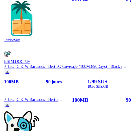
JamboSim
·
ESIM.DOG 🐶
⚡️ [5G] C & W Barbados - Best 5G Coverage (100MB/90Days) - Black route
5G
1,99 $US
100MB
90 jours
19,90 $US/GB
100MB
90
⚡️ [5G] C & W Barbados - Best 5G Coverage (100MB/90Days) - Black route
5G