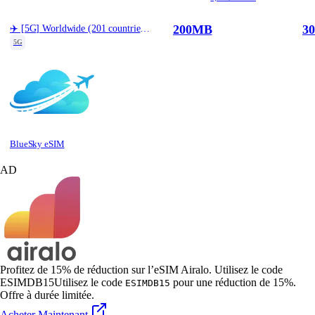
200MB
30
✈️ [5G] Worldwide (201 countries) Best Coverage (200MB/30d)
5G
BlueSky eSIM
AD
Profitez de 15% de réduction sur l’eSIM Airalo. Utilisez le code
ESIMDB15
Utilisez le code
pour une réduction de 15%.
ESIMDB15
Offre à durée limitée.
Acheter Maintenant