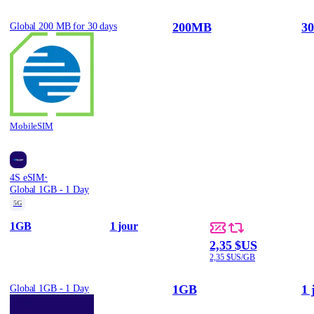
200MB
30
Global 200 MB for 30 days
MobileSIM
·
4S eSIM
Global 1GB - 1 Day
5G
1GB
1 jour
2,35 $US
2,35 $US/GB
1GB
1 
Global 1GB - 1 Day