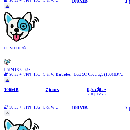
100MB
1 
🎁 $0.53 + VPN | [5G] C & W Barbados - Best 5G Coverage (100MB/1Days) - Black route
5G
ESIM.DOG 🐶
·
ESIM.DOG 🐶
🎁 $0.55 + VPN | [5G] C & W Barbados - Best 5G Coverage (100MB/7Days) - Black route
5G
0,55 $US
100MB
7 jours
5,50 $US/GB
100MB
7 
🎁 $0.55 + VPN | [5G] C & W Barbados - Best 5G Coverage (100MB/7Days) - Black route
5G