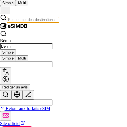
Simple
Multi
Bénin
Simple
Simple
Multi
Rédiger un avis
Retour aux forfaits eSIM
Site officiel