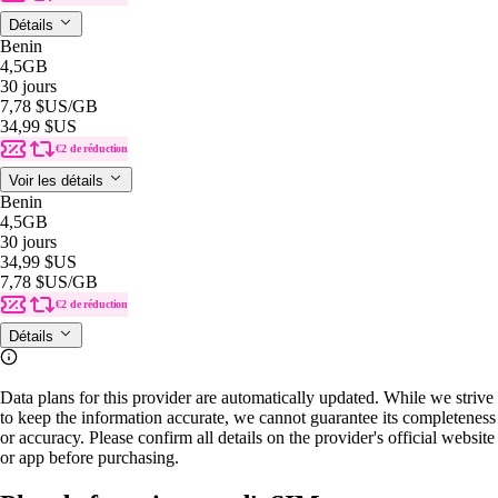
Détails
Benin
4,5GB
30 jours
7,78 $US
/GB
34,99 $US
€2 de réduction
Voir les détails
Benin
4,5GB
30 jours
34,99 $US
7,78 $US
/GB
€2 de réduction
Détails
Data plans for this provider are automatically updated. While we strive
to keep the information accurate, we cannot guarantee its completeness
or accuracy. Please confirm all details on the provider's official website
or app before purchasing.