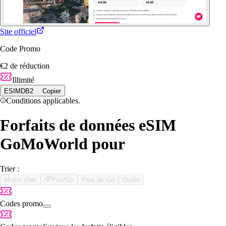
Site officiel
Code Promo
€2 de réduction
Illimité
ESIMDB2
Copier
Conditions applicables.
Forfaits de données eSIM
GoMoWorld pour
Trier :
Moins cher
Prix/Go
Plus de Go
Durée
Codes promo