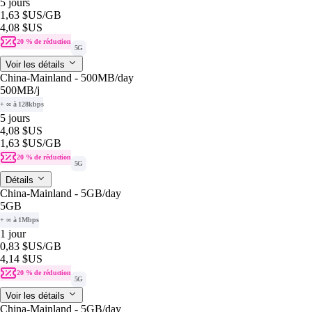
5 jours
1,63 $US
/GB
4,08 $US
20 % de réduction
5G
Voir les détails
China-Mainland - 500MB/day
500MB
/j
+ ∞ à 128kbps
5 jours
4,08 $US
1,63 $US
/GB
20 % de réduction
5G
Détails
China-Mainland - 5GB/day
5GB
+ ∞ à 1Mbps
1 jour
0,83 $US
/GB
4,14 $US
20 % de réduction
5G
Voir les détails
China-Mainland - 5GB/day