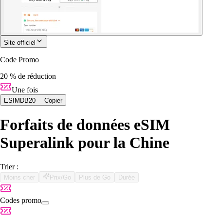
Site officiel
Code Promo
20 % de réduction
Une fois
ESIMDB20
Copier
Forfaits de données eSIM
Superalink pour la Chine
Trier :
Moins cher
Prix/Go
Plus de Go
Durée
Codes promo