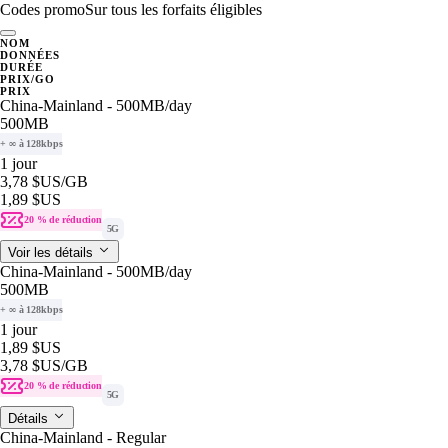
Codes promo
Sur tous les forfaits éligibles
NOM
DONNÉES
DURÉE
PRIX/GO
PRIX
China-Mainland - 500MB/day
500MB
+ ∞ à 128kbps
1 jour
3,78 $US
/GB
1,89 $US
20 % de réduction
5G
Voir les détails
China-Mainland - 500MB/day
500MB
+ ∞ à 128kbps
1 jour
1,89 $US
3,78 $US
/GB
20 % de réduction
5G
Détails
China-Mainland - Regular