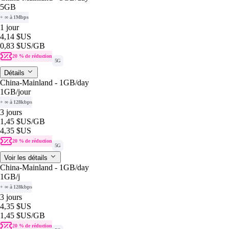
5GB
+ ∞ à 1Mbps
1 jour
4,14 $US
0,83 $US
/GB
20 % de réduction
5G
Détails
China-Mainland - 1GB/day
1GB
/jour
+ ∞ à 128kbps
3 jours
1,45 $US
/GB
4,35 $US
20 % de réduction
5G
Voir les détails
China-Mainland - 1GB/day
1GB
/j
+ ∞ à 128kbps
3 jours
4,35 $US
1,45 $US
/GB
20 % de réduction