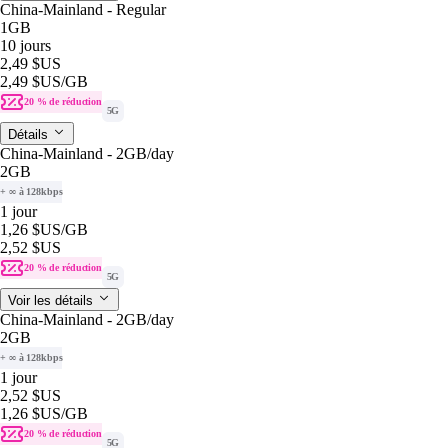
China-Mainland - Regular
1GB
10 jours
2,49 $US
2,49 $US
/GB
20 % de réduction
5G
Détails
China-Mainland - 2GB/day
2GB
+ ∞ à 128kbps
1 jour
1,26 $US
/GB
2,52 $US
20 % de réduction
5G
Voir les détails
China-Mainland - 2GB/day
2GB
+ ∞ à 128kbps
1 jour
2,52 $US
1,26 $US
/GB
20 % de réduction
5G