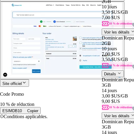
2GB
10 jours
3,50 $US
/GB
7,00 $US
10 % de réduction
Voir les détails
Dominican Repu
2GB
10 jours
7,00 $US
3,50 $US
/GB
10 % de réduction
Détails
Dominican Repu
Site officiel
3GB
14 jours
Code Promo
3,00 $US
/GB
9,00 $US
10 % de réduction
10 % de réduction
ESIMDB10
Copier
Voir les détails
Conditions applicables.
Dominican Repu
3GB
14 jours