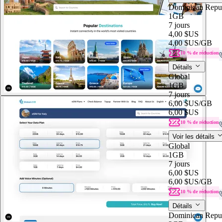
Dominican Repu
1GB
7 jours
4,00 $US
4,00 $US
/GB
10 % de réduction
Détails
Global
1GB
7 jours
6,00 $US
/GB
6,00 $US
10 % de réduction
Voir les détails
Global
1GB
7 jours
6,00 $US
6,00 $US
/GB
10 % de réduction
Détails
Dominican Repu