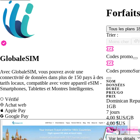
Forfait
Tous les plans
1
Trier :
Moins cher
Codes promo
GlobaleSIM
Codes promo
Sur 
Avec GlobaleSIM, vous pouvez avoir une
connectivité de données dans plus de 150 pays à des
NOM
tarifs locaux, compatible avec votre appareil eSIM -
DONNÉES
Smartphones, Tablettes et Montres Intelligentes.
DURÉE
PRIX/GO
PRIX
Vérifié
Dominican Repu
Achat web
1GB
Apple Pay
7 jours
Google Pay
4,00 $US
/GB
4,00 $US
10 % de réduction
Voir les détails