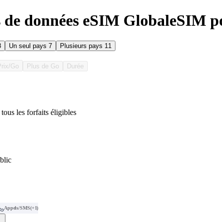
s de données eSIM GlobaleSIM p
8
Un seul pays
7
Plusieurs pays
11
Prix/Go
Plus de Go
Durée
tous les forfaits éligibles
blic
Appels/SMS
(+1)