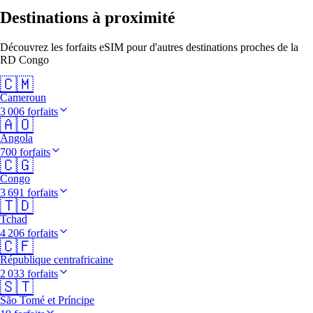
Destinations à proximité
Découvrez les forfaits eSIM pour d'autres destinations proches de la
RD Congo
🇨🇲
Cameroun
3 006 forfaits
🇦🇴
Angola
700 forfaits
🇨🇬
Congo
3 691 forfaits
🇹🇩
Tchad
4 206 forfaits
🇨🇫
République centrafricaine
2 033 forfaits
🇸🇹
São Tomé et Príncipe