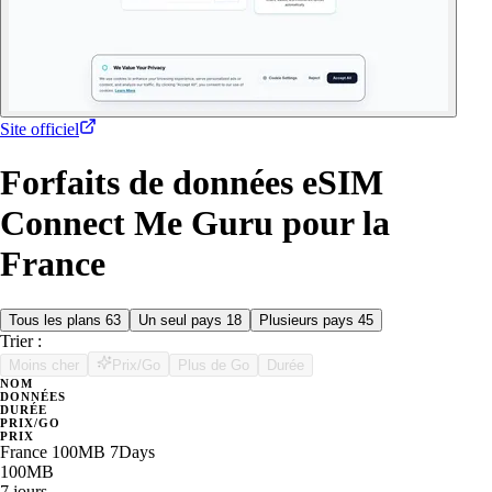
Site officiel
Forfaits de données eSIM
Connect Me Guru pour la
France
Tous les plans
63
Un seul pays
18
Plusieurs pays
45
Trier :
Moins cher
Prix/Go
Plus de Go
Durée
NOM
DONNÉES
DURÉE
PRIX/GO
PRIX
France 100MB 7Days
100MB
7 jours