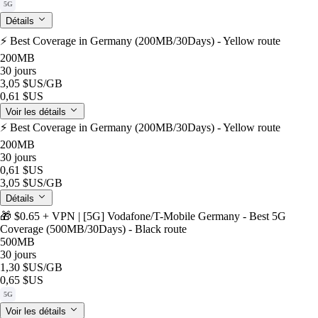
5G
Détails
⚡️ Best Coverage in Germany (200MB/30Days) - Yellow route
200MB
30 jours
3,05 $US
/GB
0,61 $US
Voir les détails
⚡️ Best Coverage in Germany (200MB/30Days) - Yellow route
200MB
30 jours
0,61 $US
3,05 $US
/GB
Détails
🎁 $0.65 + VPN | [5G] Vodafone/T-Mobile Germany - Best 5G
Coverage (500MB/30Days) - Black route
500MB
30 jours
1,30 $US
/GB
0,65 $US
5G
Voir les détails