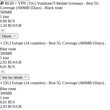
🎁 $0.60 + VPN | [5G] Vodafone/T-Mobile Germany - Best 5G
Coverage (500MB/1Days) - Black route
500MB
1 jour
0,60 $US
1,20 $US
/GB
5G
Détails
⚡️ [5G] Europe (34 countries) - Best 5G Coverage (300MB/1Days) -
Blue route
300MB
1 jour
2,03 $US
/GB
0,61 $US
5G
Voir les détails
⚡️ [5G] Europe (34 countries) - Best 5G Coverage (300MB/1Days) -
Blue route
300MB
1 jour
0,61 $US
2,03 $US
/GB