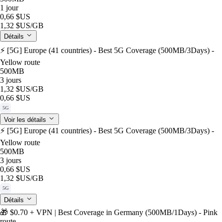
1 jour
0,66 $US
1,32 $US
/GB
Détails
⚡️ [5G] Europe (41 countries) - Best 5G Coverage (500MB/3Days) -
Yellow route
500MB
3 jours
1,32 $US
/GB
0,66 $US
5G
Voir les détails
⚡️ [5G] Europe (41 countries) - Best 5G Coverage (500MB/3Days) -
Yellow route
500MB
3 jours
0,66 $US
1,32 $US
/GB
5G
Détails
🎁 $0.70 + VPN | Best Coverage in Germany (500MB/1Days) - Pink
route