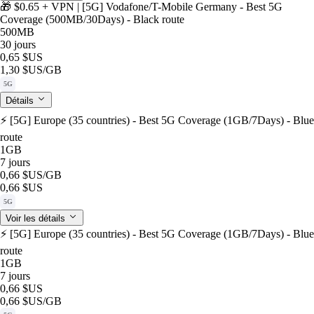
🎁 $0.65 + VPN | [5G] Vodafone/T-Mobile Germany - Best 5G
Coverage (500MB/30Days) - Black route
500MB
30 jours
0,65 $US
1,30 $US
/GB
5G
Détails
⚡️ [5G] Europe (35 countries) - Best 5G Coverage (1GB/7Days) - Blue
route
1GB
7 jours
0,66 $US
/GB
0,66 $US
5G
Voir les détails
⚡️ [5G] Europe (35 countries) - Best 5G Coverage (1GB/7Days) - Blue
route
1GB
7 jours
0,66 $US
0,66 $US
/GB