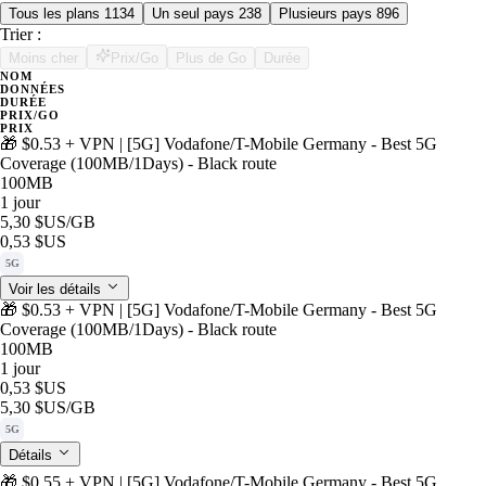
Tous les plans
1134
Un seul pays
238
Plusieurs pays
896
Trier :
Moins cher
Prix/Go
Plus de Go
Durée
NOM
DONNÉES
DURÉE
PRIX/GO
PRIX
🎁 $0.53 + VPN | [5G] Vodafone/T-Mobile Germany - Best 5G
Coverage (100MB/1Days) - Black route
100MB
1 jour
5,30 $US
/GB
0,53 $US
5G
Voir les détails
🎁 $0.53 + VPN | [5G] Vodafone/T-Mobile Germany - Best 5G
Coverage (100MB/1Days) - Black route
100MB
1 jour
0,53 $US
5,30 $US
/GB
5G
Détails
🎁 $0.55 + VPN | [5G] Vodafone/T-Mobile Germany - Best 5G