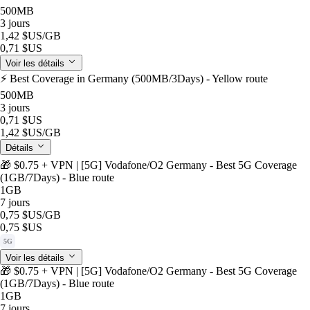
500MB
3 jours
1,42 $US
/GB
0,71 $US
Voir les détails
⚡️ Best Coverage in Germany (500MB/3Days) - Yellow route
500MB
3 jours
0,71 $US
1,42 $US
/GB
Détails
🎁 $0.75 + VPN | [5G] Vodafone/O2 Germany - Best 5G Coverage
(1GB/7Days) - Blue route
1GB
7 jours
0,75 $US
/GB
0,75 $US
5G
Voir les détails
🎁 $0.75 + VPN | [5G] Vodafone/O2 Germany - Best 5G Coverage
(1GB/7Days) - Blue route
1GB
7 jours