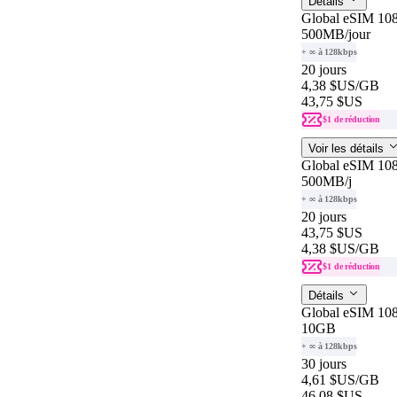
Détails
Global eSIM 108
500MB
/jour
+ ∞ à 128kbps
20 jours
4,38 $US
/GB
43,75 $US
$1 de réduction
Voir les détails
Global eSIM 108
500MB
/j
+ ∞ à 128kbps
20 jours
43,75 $US
4,38 $US
/GB
$1 de réduction
Détails
Global eSIM 108
10GB
+ ∞ à 128kbps
30 jours
4,61 $US
/GB
46,08 $US