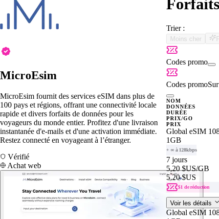
Forfait
Trier :
Moins cher
Codes promo
MicroEsim
Codes promo
Sur 
MicroEsim fournit des services eSIM dans plus de
NOM
100 pays et régions, offrant une connectivité locale
DONNÉES
rapide et divers forfaits de données pour les
DURÉE
PRIX/GO
voyageurs du monde entier. Profitez d'une livraison
PRIX
instantanée d'e-mails et d'une activation immédiate.
Global eSIM 108
Restez connecté en voyageant à l’étranger.
1GB
+ ∞ à 128kbps
Vérifié
7 jours
Achat web
5,20 $US
/GB
5,20 $US
$1 de réduction
Voir les détails
Global eSIM 108