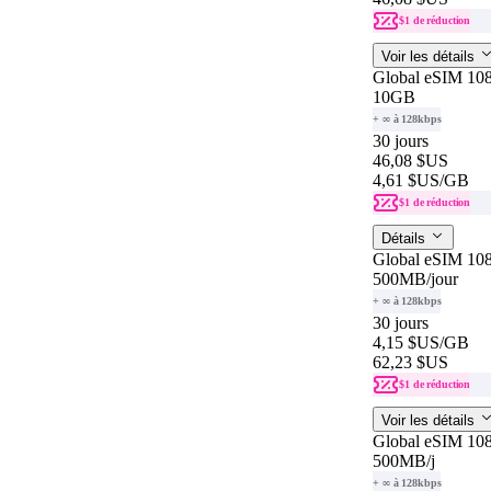
$1 de réduction
Voir les détails
Global eSIM 108
10GB
+ ∞ à 128kbps
30 jours
46,08 $US
4,61 $US
/GB
$1 de réduction
Détails
Global eSIM 108
500MB
/jour
+ ∞ à 128kbps
30 jours
4,15 $US
/GB
62,23 $US
$1 de réduction
Voir les détails
Global eSIM 108
500MB
/j
+ ∞ à 128kbps