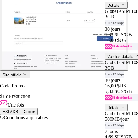
Détails
Global eSIM 108
3GB
+ ∞ à 128kbps
30 jours
5,33 $US
/GB
16,00 $US
$1 de réduction
Voir les détails
Global eSIM 108
3GB
+ ∞ à 128kbps
Site officiel
30 jours
Code Promo
16,00 $US
5,33 $US
/GB
$1 de réduction
$1 de réduction
Une fois
Détails
ESIMDB
Copier
Global eSIM 108
Conditions applicables.
500MB
/jour
+ ∞ à 128kbps
7 jours
4,69 $US
/GB