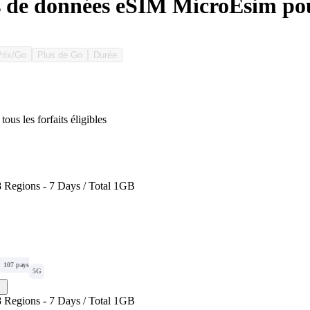
s de données eSIM MicroEsim po
Prix/Go
Plus de Go
Durée
tous les forfaits éligibles
 Regions - 7 Days / Total 1GB
107 pays
5G
 Regions - 7 Days / Total 1GB