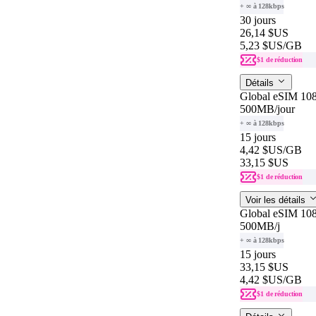
+ ∞ à 128kbps
30 jours
26,14 $US
5,23 $US
/GB
$1 de réduction
Détails
Global eSIM 108
500MB
/jour
+ ∞ à 128kbps
15 jours
4,42 $US
/GB
33,15 $US
$1 de réduction
Voir les détails
Global eSIM 108
500MB
/j
+ ∞ à 128kbps
15 jours
33,15 $US
4,42 $US
/GB
$1 de réduction