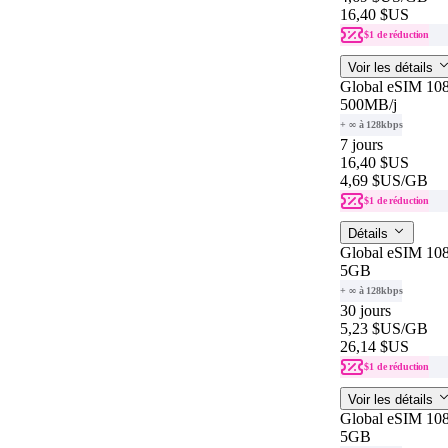
16,40 $US
$1 de réduction
Voir les détails
Global eSIM 108
500MB
/j
+ ∞ à 128kbps
7 jours
16,40 $US
4,69 $US
/GB
$1 de réduction
Détails
Global eSIM 108
5GB
+ ∞ à 128kbps
30 jours
5,23 $US
/GB
26,14 $US
$1 de réduction
Voir les détails
Global eSIM 108
5GB