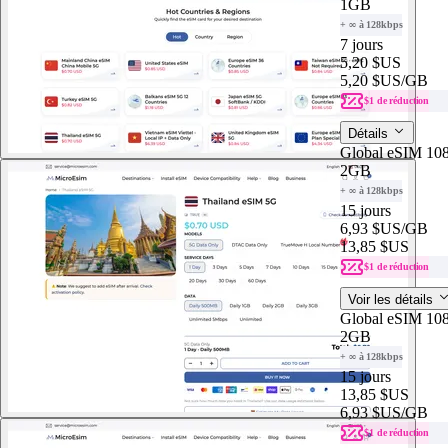
1GB
+ ∞ à 128kbps
7 jours
5,20 $US
5,20 $US
/GB
$1 de réduction
Détails
Global eSIM 108
2GB
+ ∞ à 128kbps
15 jours
6,93 $US
/GB
13,85 $US
$1 de réduction
Voir les détails
Global eSIM 108
2GB
+ ∞ à 128kbps
15 jours
13,85 $US
6,93 $US
/GB
$1 de réduction