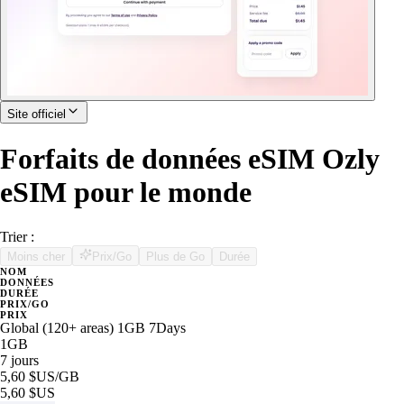
Site officiel
Forfaits de données eSIM Ozly
eSIM pour le monde
Trier :
Moins cher
Prix/Go
Plus de Go
Durée
NOM
DONNÉES
DURÉE
PRIX/GO
PRIX
Global (120+ areas) 1GB 7Days
1GB
7 jours
5,60 $US
/GB
5,60 $US