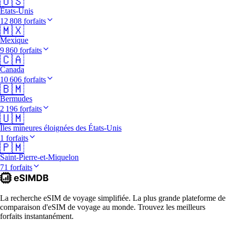
🇺🇸
États-Unis
12 808 forfaits
🇲🇽
Mexique
9 860 forfaits
🇨🇦
Canada
10 606 forfaits
🇧🇲
Bermudes
2 196 forfaits
🇺🇲
Îles mineures éloignées des États-Unis
1 forfaits
🇵🇲
Saint-Pierre-et-Miquelon
71 forfaits
La recherche eSIM de voyage simplifiée. La plus grande plateforme de
comparaison d'eSIM de voyage au monde. Trouvez les meilleurs
forfaits instantanément.