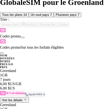
GlobaleSIM pour le Groenland
Tous les plans
14
Un seul pays
7
Plusieurs pays
7
Trier :
Moins cher
Prix/Go
Plus de Go
Durée
Codes promo
Codes promo
Sur tous les forfaits éligibles
NOM
DONNÉES
DURÉE
PRIX/GO
PRIX
Greenland
1GB
7 jours
6,00 $US
/GB
6,00 $US
10 % de réduction
Appels/SMS
(+1)
Voir les détails
Greenland