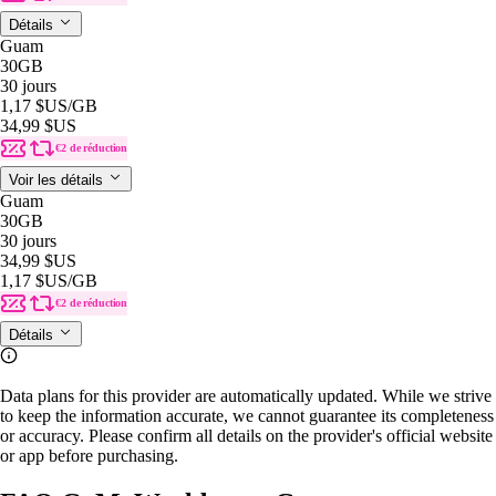
Détails
Guam
30GB
30 jours
1,17 $US
/GB
34,99 $US
€2 de réduction
Voir les détails
Guam
30GB
30 jours
34,99 $US
1,17 $US
/GB
€2 de réduction
Détails
Data plans for this provider are automatically updated. While we strive
to keep the information accurate, we cannot guarantee its completeness
or accuracy. Please confirm all details on the provider's official website
or app before purchasing.