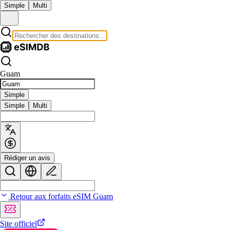
Simple
Multi
Guam
Simple
Simple
Multi
Rédiger un avis
Retour aux forfaits eSIM Guam
Site officiel