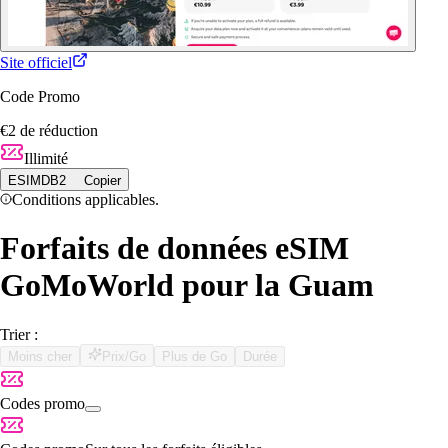
Site officiel
Code Promo
€2 de réduction
Illimité
ESIMDB2
Copier
Conditions applicables.
Forfaits de données eSIM
GoMoWorld pour la Guam
Trier :
Moins cher
Prix/Go
Plus de Go
Durée
Codes promo