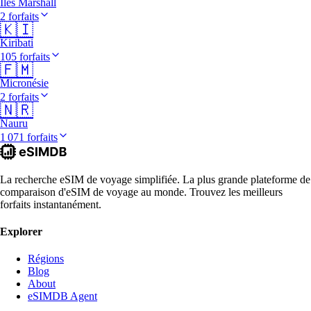
Îles Marshall
2 forfaits
🇰🇮
Kiribati
105 forfaits
🇫🇲
Micronésie
2 forfaits
🇳🇷
Nauru
1 071 forfaits
La recherche eSIM de voyage simplifiée. La plus grande plateforme de
comparaison d'eSIM de voyage au monde. Trouvez les meilleurs
forfaits instantanément.
Explorer
Régions
Blog
About
eSIMDB Agent