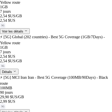
Yellow route
1GB
7 jours
2,54 $US
/GB
2,54 $US
5G
Voir les détails
⚡️ [5G] Global (202 countries) - Best 5G Coverage (1GB/7Days) -
Yellow route
1GB
7 jours
2,54 $US
2,54 $US
/GB
5G
Détails
⚡️ [5G] MCI Iran Iran - Best 5G Coverage (100MB/90Days) - Black
route
100MB
90 jours
29,90 $US
/GB
2,99 $US
5G