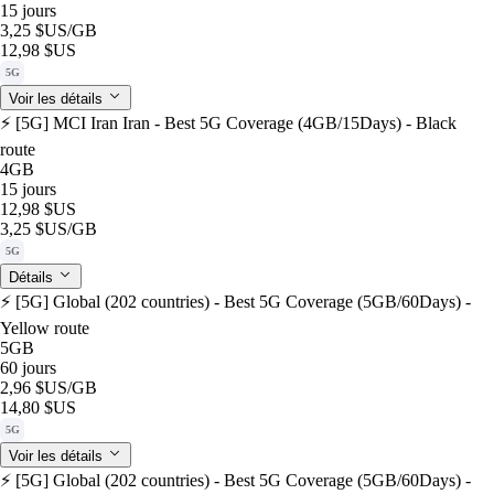
15 jours
3,25 $US
/GB
12,98 $US
5G
Voir les détails
⚡️ [5G] MCI Iran Iran - Best 5G Coverage (4GB/15Days) - Black
route
4GB
15 jours
12,98 $US
3,25 $US
/GB
5G
Détails
⚡️ [5G] Global (202 countries) - Best 5G Coverage (5GB/60Days) -
Yellow route
5GB
60 jours
2,96 $US
/GB
14,80 $US
5G
Voir les détails
⚡️ [5G] Global (202 countries) - Best 5G Coverage (5GB/60Days) -