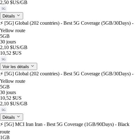
2,50 $US
/GB
5G
Détails
⚡️ [5G] Global (202 countries) - Best 5G Coverage (5GB/30Days) -
Yellow route
5GB
30 jours
2,10 $US
/GB
10,52 $US
5G
Voir les détails
⚡️ [5G] Global (202 countries) - Best 5G Coverage (5GB/30Days) -
Yellow route
5GB
30 jours
10,52 $US
2,10 $US
/GB
5G
Détails
⚡️ [5G] MCI Iran Iran - Best 5G Coverage (1GB/90Days) - Black
route
1GB