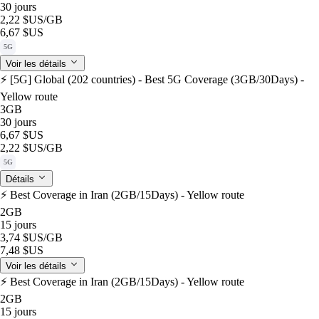
30 jours
2,22 $US
/GB
6,67 $US
5G
Voir les détails
⚡️ [5G] Global (202 countries) - Best 5G Coverage (3GB/30Days) -
Yellow route
3GB
30 jours
6,67 $US
2,22 $US
/GB
5G
Détails
⚡️ Best Coverage in Iran (2GB/15Days) - Yellow route
2GB
15 jours
3,74 $US
/GB
7,48 $US
Voir les détails
⚡️ Best Coverage in Iran (2GB/15Days) - Yellow route
2GB
15 jours