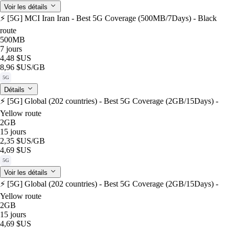
Voir les détails
⚡️ [5G] MCI Iran Iran - Best 5G Coverage (500MB/7Days) - Black
route
500MB
7 jours
4,48 $US
8,96 $US
/GB
5G
Détails
⚡️ [5G] Global (202 countries) - Best 5G Coverage (2GB/15Days) -
Yellow route
2GB
15 jours
2,35 $US
/GB
4,69 $US
5G
Voir les détails
⚡️ [5G] Global (202 countries) - Best 5G Coverage (2GB/15Days) -
Yellow route
2GB
15 jours
4,69 $US