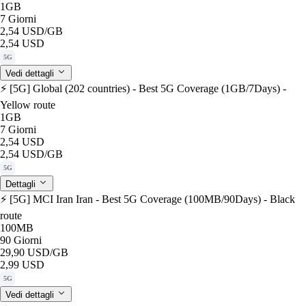
1GB
7 Giorni
2,54 USD
/GB
2,54 USD
5G
Vedi dettagli
⚡️ [5G] Global (202 countries) - Best 5G Coverage (1GB/7Days) -
Yellow route
1GB
7 Giorni
2,54 USD
2,54 USD
/GB
5G
Dettagli
⚡️ [5G] MCI Iran Iran - Best 5G Coverage (100MB/90Days) - Black
route
100MB
90 Giorni
29,90 USD
/GB
2,99 USD
5G
Vedi dettagli