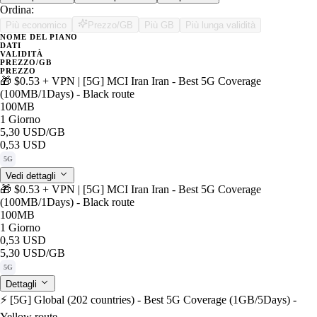
Ordina:
Più economico
Prezzo/GB
Più GB
Più lunga validità
NOME DEL PIANO
DATI
VALIDITÀ
PREZZO/GB
PREZZO
🎁 $0.53 + VPN | [5G] MCI Iran Iran - Best 5G Coverage
(100MB/1Days) - Black route
100MB
1 Giorno
5,30 USD
/GB
0,53 USD
5G
Vedi dettagli
🎁 $0.53 + VPN | [5G] MCI Iran Iran - Best 5G Coverage
(100MB/1Days) - Black route
100MB
1 Giorno
0,53 USD
5,30 USD
/GB
5G
Dettagli
⚡️ [5G] Global (202 countries) - Best 5G Coverage (1GB/5Days) -
Yellow route