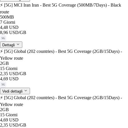
⚡️ [5G] MCI Iran Iran - Best 5G Coverage (500MB/7Days) - Black
route
500MB
7 Giorni
4,48 USD
8,96 USD
/GB
5G
Dettagli
⚡️ [5G] Global (202 countries) - Best 5G Coverage (2GB/15Days) -
Yellow route
2GB
15 Giorni
2,35 USD
/GB
4,69 USD
5G
Vedi dettagli
⚡️ [5G] Global (202 countries) - Best 5G Coverage (2GB/15Days) -
Yellow route
2GB
15 Giorni
4,69 USD
2,35 USD
/GB