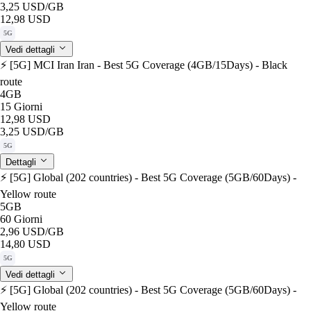
3,25 USD
/GB
12,98 USD
5G
Vedi dettagli
⚡️ [5G] MCI Iran Iran - Best 5G Coverage (4GB/15Days) - Black
route
4GB
15 Giorni
12,98 USD
3,25 USD
/GB
5G
Dettagli
⚡️ [5G] Global (202 countries) - Best 5G Coverage (5GB/60Days) -
Yellow route
5GB
60 Giorni
2,96 USD
/GB
14,80 USD
5G
Vedi dettagli
⚡️ [5G] Global (202 countries) - Best 5G Coverage (5GB/60Days) -
Yellow route