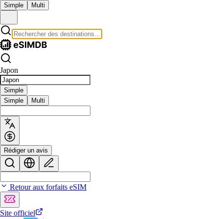
Simple
Multi
Japon
Simple
Simple
Multi
Rédiger un avis
Retour aux forfaits eSIM
Site officiel