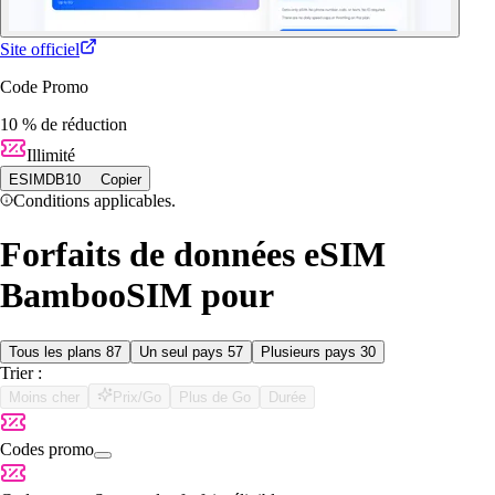
Site officiel
Code Promo
10 % de réduction
Illimité
ESIMDB10
Copier
Conditions applicables.
Forfaits de données eSIM
BambooSIM pour
Tous les plans
87
Un seul pays
57
Plusieurs pays
30
Trier :
Moins cher
Prix/Go
Plus de Go
Durée
Codes promo